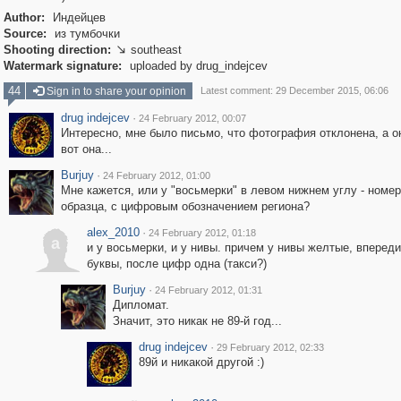
Author:
Индейцев
Source:
из тумбочки
Shooting direction:
southeast

Watermark signature:
uploaded by drug_indejcev
44
Sign in to share your opinion
Latest comment: 29 December 2015, 06:06
drug indejcev
·
24 February 2012, 00:07
Интересно, мне было письмо, что фотография отклонена, а о
вот она...
Burjuy
·
24 February 2012, 01:00
Мне кажется, или у "восьмерки" в левом нижнем углу - номер
образца, с цифровым обозначением региона?
alex_2010
·
24 February 2012, 01:18
a
и у восьмерки, и у нивы. причем у нивы желтые, впереди
буквы, после цифр одна (такси?)
Burjuy
·
24 February 2012, 01:31
Дипломат.
Значит, это никак не 89-й год...
drug indejcev
·
29 February 2012, 02:33
89й и никакой другой :)