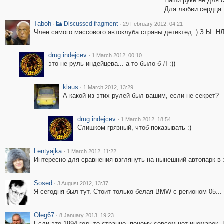
Наши руки не для 
Для любви сердца 
Taboh
·
·
Discussed fragment
29 February 2012, 04:21
Член самого массового автоклуба страны детектед :) З.Ы. НЛ,
drug indejcev
·
1 March 2012, 00:10
это не руль индейцева... а то было б Л :))
klaus
·
1 March 2012, 13:29
А какой из этих рулей был вашим, если не секрет?
drug indejcev
·
1 March 2012, 18:54
Слишком грязный, чтоб показывать :)
Lentyajka
·
1 March 2012, 11:22
Интересно для сравнения взглянуть на нынешний автопарк в эт
Sosed
·
3 August 2012, 13:37
Я сегодня был тут. Стоит только белая BMW с регионом 05...
Oleg67
·
8 January 2013, 19:23
Если это 1994 год, то странно, почему совсем нет иномарок.