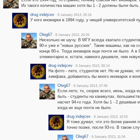
Из такого количества машин хотя бы 1 - 2 должны были быть.
drug indejcev
·
8 January 2013, 20:16
У кого иномарки в 1994 году, у нищей университетской п
Oleg67
·
8 January 2013, 20:25
Нисколько не шучу. В МГУ всегда хватало студентов
90-х уже и "новых русских". Такие машины, как на 
конце 80-х. Тогда иномарок еще почти не было. А в
элементарно и, кстати, намного дешевле, чем нову
drug indejcev
·
9 January 2013, 00:14
На фото - лето, студентов нет. Но не думаю, чт
химфака, добавилось бы много иномарок и во
Oleg67
·
9 January 2013, 07:45
Если лето, то, скорее всего, июнь, когда
быть - студенты на каникулах, большинст
насчет 94-го года. Хотя бы 1 - 2 дешевые 
когда их еще почти не было.
drug indejcev
·
9 January 2013, 10:52
Я тоже думал, что это более ранняя п
точно позже, после 93-го. В таком сл
Oleg67
·
9 January 2013, 11:04