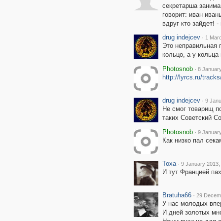
секретарша занима
говорит: иван иван
вдруг кто зайдет! -
drug indejcev
·
1 Marc
Это неправильная 
кольцо, а у кольца
Photosnob
·
8 January
http://lyrcs.ru/trac
drug indejcev
·
9 Janu
Не смог товарищ по
таких Советский Со
Photosnob
·
9 January
Как низко пал секам
Toxa
·
9 January 2013,
И тут Францией пахн
Bratuha66
·
29 Decemb
У нас молодых впе
И дней золотых мн