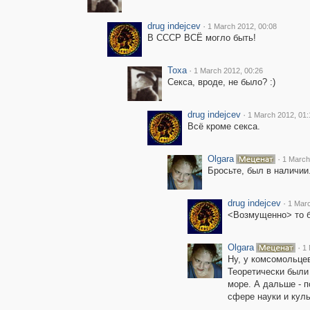
drug indejcev
·
1 March 2012, 00:08
В СССР ВСЁ могло быть!
Toxa
·
1 March 2012, 00:26
Секса, вроде, не было? :)
drug indejcev
·
1 March 2012, 01:
Всё кроме секса.
Olgara
·
1 March
Бросьте, был в наличии.
drug indejcev
·
1 Marc
<Возмущенно> то б
Olgara
·
1 
Ну, у комсомольцев
Теоретически были
море. А дальше - п
сфере науки и куль