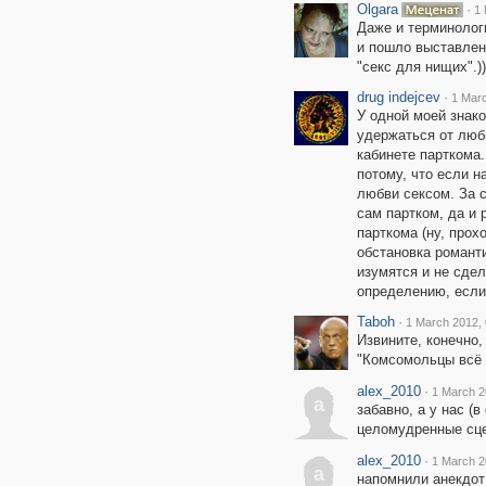
Olgara
·
1 
Даже и терминолог
и пошло выставленн
"секс для нищих".))
drug indejcev
·
1 Marc
У одной моей знако
удержаться от любв
кабинете парткома.
потому, что если н
любви сексом. За с
сам партком, да и
парткома (ну, прох
обстановка романти
изумятся и не сдел
определению, если
Taboh
·
1 March 2012, 
Извините, конечно,
"Комсомольцы всё д
alex_2010
·
1 March 2
a
забавно, а у нас (
целомудренные сце
alex_2010
·
1 March 2
a
напомнили анекдот 