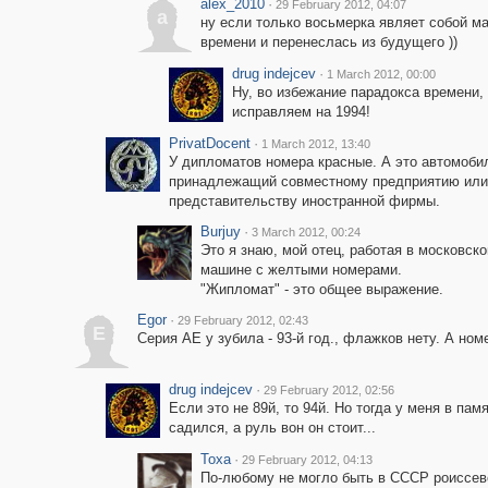
alex_2010
·
29 February 2012, 04:07
a
ну если только восьмерка являет собой м
времени и перенеслась из будущего ))
drug indejcev
·
1 March 2012, 00:00
Ну, во избежание парадокса времени,
исправляем на 1994!
PrivatDocent
·
1 March 2012, 13:40
У дипломатов номера красные. А это автомоби
принадлежащий совместному предприятию или
представительству иностранной фирмы.
Burjuy
·
3 March 2012, 00:24
Это я знаю, мой отец, работая в московск
машине с желтыми номерами.
"Жипломат" - это общее выражение.
Egor
·
29 February 2012, 02:43
E
Серия АЕ у зубила - 93-й год., флажков нету. А номе
drug indejcev
·
29 February 2012, 02:56
Если это не 89й, то 94й. Но тогда у меня в пам
садился, а руль вон он стоит...
Toxa
·
29 February 2012, 04:13
По-любому не могло быть в СССР роиссевс