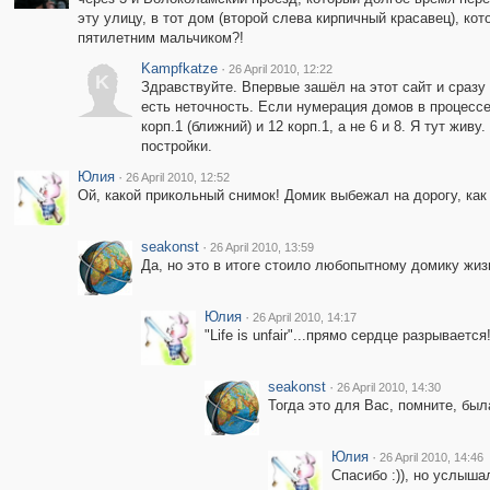
эту улицу, в тот дом (второй слева кирпичный красавец), ко
пятилетним мальчиком?!
Kampfkatze
·
26 April 2010, 12:22
K
Здравствуйте. Впервые зашёл на этот сайт и сразу
есть неточность. Если нумерация домов в процесс
корп.1 (ближний) и 12 корп.1, а не 6 и 8. Я тут жи
постройки.
Юлия
·
26 April 2010, 12:52
Ой, какой прикольный снимок! Домик выбежал на дорогу, как б
seakonst
·
26 April 2010, 13:59
Да, но это в итоге стоило любопытному домику жиз
Юлия
·
26 April 2010, 14:17
"Life is unfair"...прямо сердце разрывае
seakonst
·
26 April 2010, 14:30
Тогда это для Вас, помните, бы
Юлия
·
26 April 2010, 14:46
Спасибо :)), но услыша