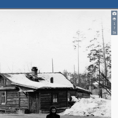
1
7
5k