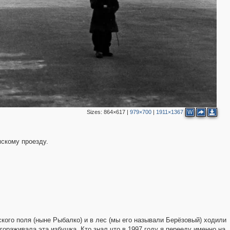
Sizes:
864×617
|
979×700
|
1911×1367
W
мскому проезду.
кого поля (ныне Рыбалко) и в лес (мы его называли Берёзовый) ходили
гораживала эта избушка. Кто знал что в 1997 году я перееду именно на