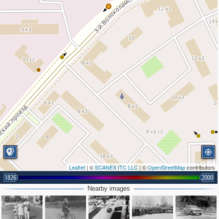
Leaflet
| ©
SCANEX ITC LLC
| ©
OpenStreetMap
contributors
1826
2000
Nearby images
6