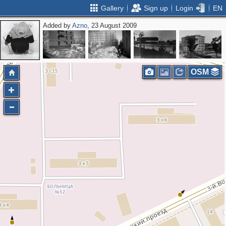
Gallery
Sign up
Login
EN
Added by
Azno
, 23 August 2009
OSM