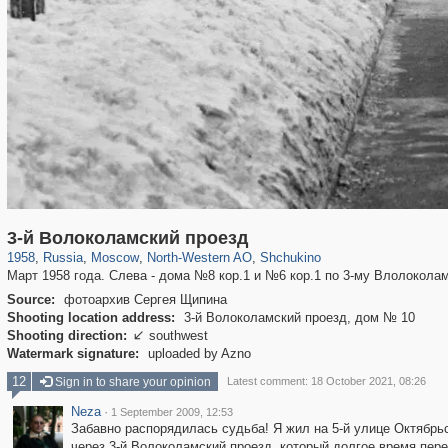
319,864
1,406,684
8,286
8,080
29,243
112
1,167
22
3-й Волоколамский проезд
1958
,
Russia
,
Moscow
,
North-Western AO
,
Shchukino
Март 1958 года. Слева - дома №8 кор.1 и №6 кор.1 по 3-му Влолокола
Source:
фотоархив Сергея Щипина
Shooting location address:
3-й Волоколамский проезд, дом № 10
Shooting direction:
southwest

Watermark signature:
uploaded by Azno
12
Sign in to share your opinion
Latest comment: 18 October 2021, 08:26
Neza
·
1 September 2009, 12:53
Забавно распорядилась судьба! Я жил на 5-й улице Октябрьс
через 3-й Волоколамский проезд, который долгое время пере