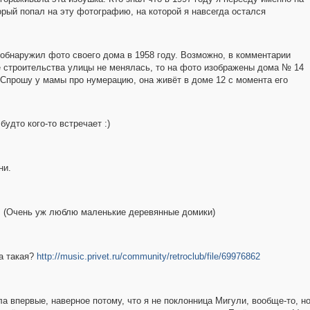
торый попал на эту фотографию, на которой я навсегда остался
 обнаружил фото своего дома в 1958 году. Возможно, в комментарии
е строительства улицы не менялась, то на фото изображены дома № 14
ву. Спрошу у мамы про нумерацию, она живёт в доме 12 с момента его
удто кого-то встречает :)
ни.
тся! (Очень уж люблю маленькие деревянные домики)
ла такая?
http://music.privet.ru/community/retroclub/file/69976862
ла впервые, наверное потому, что я не поклонница Мигули, вообще-то, н