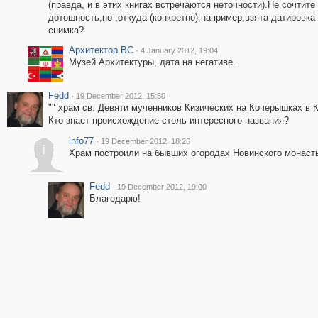
(правда, и в этих книгах встречаются неточности).Не сочтите
дотошность,но ,откуда (конкретно),например,взята датировка
снимка?
Архитектор ВС
·
4 January 2012, 19:04
Музей Архитектуры, дата на негативе.
Fedd
·
19 December 2012, 15:50
"" храм св. Девяти мученников Кизических на Кочерышках в К
Кто знает происхождение столь интересного названия?
info77
·
19 December 2012, 18:26
i
Храм построили на бывших огородах Новинского монасты
Fedd
·
19 December 2012, 19:00
Благодарю!