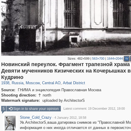
Sizes:
482×599
|
563×700
|
1644×2044
W
Новинский переулок. Фрагмент трапезной храма 
Девяти мученников Кизических на Кочерышках в
319,879
1,407,292
160,021
8,286
29,248
5,916
13,485
356
Кудрино
1938
,
Russia
,
Moscow
,
Central AO
,
Arbat District
Source:
ГНИМА и энциклопедия Православная Москва
Shooting direction:
north

Watermark signature:
uploaded by ArchitectorS
5
Sign in to share your opinion
Latest comment: 19 December 2012, 19:00
Stone_Cold_Crazy
·
4 January 2012, 18:58
Ув.ArchitectorS,ваша датировка снимков из "Православной Мо
информация о них иногда отличается от данных в первоисточ