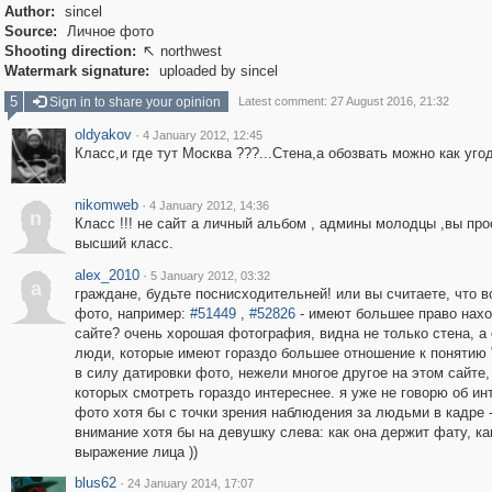
Author:
sincel
Source:
Личное фото
Shooting direction:
northwest

Watermark signature:
uploaded by sincel
5
Sign in to share your opinion
Latest comment: 27 August 2016, 21:32
oldyakov
·
4 January 2012, 12:45
Класс,и где тут Москва ???...Стена,а обозвать можно как угод
nikomweb
·
4 January 2012, 14:36
n
Класс !!! не сайт а личный альбом , админы молодцы ,вы про
высший класс.
alex_2010
·
5 January 2012, 03:32
a
граждане, будьте поснисходительней! или вы считаете, что в
фото, например:
#51449
,
#52826
- имеют большее право нахо
сайте? очень хорошая фотография, видна не только стена, а
люди, которые имеют гораздо большее отношение к понятию 
в силу датировки фото, нежели многое другое на этом сайте,
которых смотреть гораздо интереснее. я уже не говорю об ин
фото хотя бы с точки зрения наблюдения за людьми в кадре -
внимание хотя бы на девушку слева: как она держит фату, ка
выражение лица ))
blus62
·
24 January 2014, 17:07