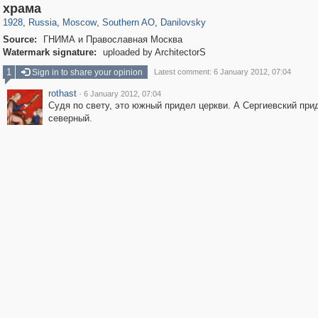
319,716
1,405,783
8,286
21,636
29,243
390
5,921
116
храма
1928
,
Russia
,
Moscow
,
Southern AO
,
Danilovsky
Source:
ГНИМА и Православная Москва
Watermark signature:
uploaded by ArchitectorS
1
Sign in to share your opinion
Latest comment: 6 January 2012, 07:04
rothast
·
6 January 2012, 07:04
Судя по свету, это южный придел церкви. А Сергиевский прид
северный.