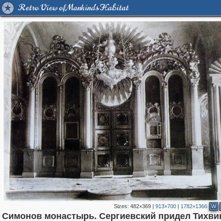
Retro View of Mankind's Habitat
Sizes:
482×369
|
913×700
|
1782×1366
W
Симонов монастырь. Сергиевский придел Тихви