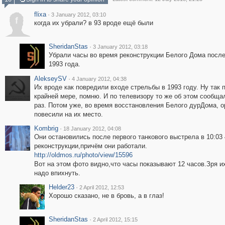
flixa
·
3 January 2012, 03:10
f
когда их убрали? в 93 вроде ещё были
SheridanStas
·
3 January 2012, 03:18
Убрали часы во время реконструкции Белого Дома посл
1993 года.
AlekseySV
·
4 January 2012, 04:38
Их вроде как повредили входе стрельбы в 1993 году. Ну так 
крайней мере, помню. И по телевизору то же об этом сообща
раз. Потом уже, во время восстановления Белого дурДома, о
повесили на их место.
Kombrig
·
18 January 2012, 04:08
Они остановились после первого танкового выстрела в 10:03 
реконструкции,причём они работали.
http://oldmos.ru/photo/view/15596
Вот на этом фото видно,что часы показывают 12 часов.Зря и
надо впихнуть.
Helder23
·
2 April 2012, 12:53
Хорошо сказано, не в бровь, а в глаз!
SheridanStas
·
2 April 2012, 15:15