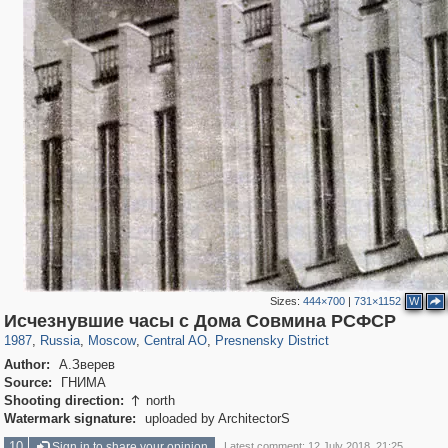
Sizes:
444×700
|
731×1152
W
319,780
1,406,255
159,978
8,286
29,243
5,916
13,344
396
Исчезнувшие часы с Дома Совмина РСФСР
1987
,
Russia
,
Moscow
,
Central AO
,
Presnensky District
Author:
А.Зверев
Source:
ГНИМА
Shooting direction:
north

Watermark signature:
uploaded by ArchitectorS
10
Sign in to share your opinion
Latest comment: 12 July 2018, 21:25