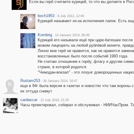
Если вы герб считаете курицей, то что вы делаете в Рос
boch1953
·
6 July 2012, 12:40
Курицей называют из-за исполнения лапок. Есть ещё
Kombrig
·
14 January 2014, 06:49
Курицей его называли ещё при царе-батюшке после
можем лицезреть на любой рублёвой монете, правда
Лично мне герб не нравится, как не нравится заме
восстановленных было после событий 1993 года.
Не считаю отношение к гербу, флагу и другим сим
стране, в которой родился.
"Чемодан-вокзал" - это лозунг доморощенных нацио
Rustam253
·
30 January 2014, 18:47
R
еще в 94г была версия в газетах и новостях что там вороны 
их оттуда снимут.
cardascar
·
12 July 2018, 21:25
Часы проектировал, собирал и обслуживал - НИИЧасПром. Та