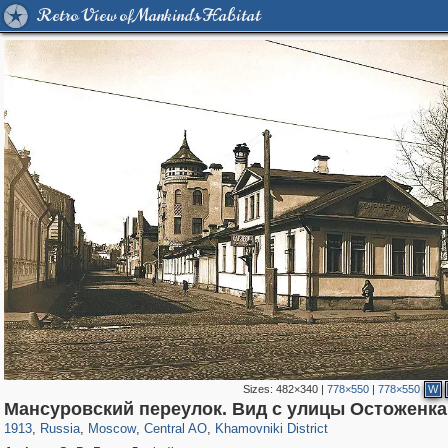
Retro View of Mankind's Habitat
Sizes:
482×340
|
778×550
|
778×550
W
319,882
1,407,351
160,021
8,286
29,248
5,916
19,395
722
Мансуровский переулок. Вид с улицы Остоженка
1913
,
Russia
,
Moscow
,
Central AO
,
Khamovniki District