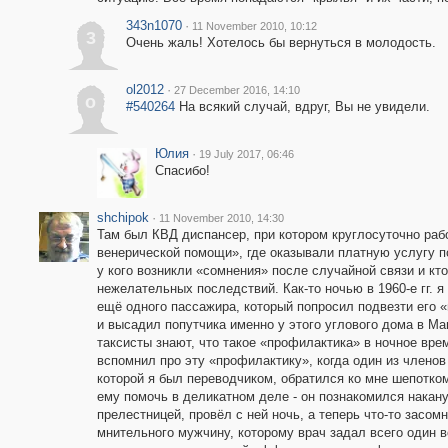
343n1070
·
11 November 2010, 10:12
3
Очень жаль! Хотелось бы вернуться в молодость.
ol2012
·
27 December 2016, 14:10
o
#540264
На всякий случай, вдруг, Вы не увидели.
Юлия
·
19 July 2017, 06:46
Спасибо!
shchipok
·
11 November 2010, 14:30
Там был КВД диспансер, при котором круглосуточно рабо
венерической помощи», где оказывали платную услугу п
у кого возникли «сомнения» после случайной связи и кт
нежелательных последствий. Как-то ночью в 1960-е гг. 
ещё одного пассажира, который попросил подвезти его 
и высадил попутчика именно у этого углового дома в М
таксисты знают, что такое «профилактика» в ночное вре
вспомнил про эту «профилактику», когда один из членов
которой я был переводчиком, обратился ко мне шепотком
ему помочь в деликатном деле - он познакомился накан
прелестницей, провёл с ней ночь, а теперь что-то засом
мнительного мужчину, которому врач задал всего один 