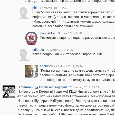
знать для максимальной эффективности профилактическ
phil
·
27 March 2011, 14:25
p
С глубоким уважением!!! Я архитектор-реставратор
информацию (устную, архивные материалы, какие-л
(Мансуровский 4), (на данный момент декор фасадов
помочь в восстановлении памятника!!!
Danushka
·
29 June 2011, 04:51
Посмотрите еще на недавно размещенные фот
urikkala
·
27 March 2011, 14:27
u
Какая подробная и интересная информация!
shchipok
·
27 March 2011, 15:44
"Когда ты делишься с кем-то деньгами, то у те
своими знаниями, то знания твои остаются при 
я не обеднею, если помогу кому-то пополнить 
Dimerman
·
·
Discussed fragment
28 January 2017, 19:03
Приветствую Коллеги! Надо же! КВД! Читая запоем книгу "Пе
437 написано, что на самом углу Остоженки с Мансуровым п
Ивановны Шушириной (Шушериной). Этот дом был кирпичным,
левой части представленного фото, за которое автору низкий
К слову, у Романюка высказывается даже предположение, чт
Грибоедовых, в которой в 1794 году родился Александр Гриб