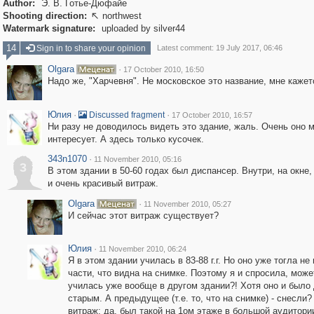
Author:
Э. В. Готье-Дюфайе
Shooting direction:
northwest

Watermark signature:
uploaded by silver44
14
Sign in to share your opinion
Latest comment: 19 July 2017, 06:46
Olgara
·
17 October 2010, 16:50
Надо же, "Харчевня". Не московское это название, мне кажет
Юлия
·
·
Discussed fragment
17 October 2010, 16:57
Ни разу не доводилось видеть это здание, жаль. Очень оно 
интересует. А здесь только кусочек.
343n1070
·
11 November 2010, 05:16
3
В этом здании в 50-60 годах был диспансер. Внутри, на окне
и очень красивый витраж.
Olgara
·
11 November 2010, 05:27
И сейчас этот витраж существует?
Юлия
·
11 November 2010, 06:24
Я в этом здании училась в 83-88 г.г. Но оно уже тогла не
части, что видна на снимке. Поэтому я и спросила, может
училась уже вообще в другом здании?! Хотя оно и было
старым. А предыдущее (т.е. то, что на снимке) - снесли?
витраж: да, был такой на 1ом этаже в большой аудитории