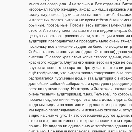
много лет созерцала. И не только я. Все студенты. Витр
изображал голую женщину, анфас ...хмм...выражаясь я
физкультурников, "руки в стороны, ноги - тоже". В самых
интересных местах витражные куски стёкол были замен
обычные, прозрачные. Потом и весь витраж заменили на
стекло. А те кто учился раньше меня и видели витраж б
цензурных вставок, рассказывали, что лекции и занятия 
аудитории преподавателям проводить было очень тяжел
поскольку всё внимание студентов было поглощено вит
Сейчас та самая часть дома (вдоль Остоженки) давно у
снесена. С левого края стоит копия старого здания, очен
красивого когда-то. Внутри его новой версии я уже не бы
внутри старого - многократно. Про ту часть, что с витраж
ещё говАривали, что витраж такого содержания был пос
располагался публичный дом, и эта аудитория с витражом 
далнейших событий собирались и культурно проводили д
всех на нужную волну. На втором и 3м этажах находили
очень тесными аудиториями), т.наз. "нумера", по которы
прошла позднее линия метро, эта часть дома, видать, б
когда мы сидели на занятиях и под зданием проходил по
мы нервно переглядывались и испуганно хихикали, отпуск
видно на снимке (угол) - это совершенно другое здание
это оно же, только именно это крыло снесли к тем годам
понять. Не видела ни одного снимка того/этого здания 
ситуацию. Всё время попадаются "крылья" и их части, п