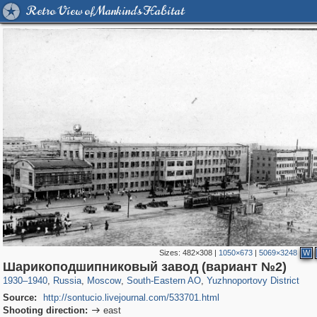
Retro View of Mankind's Habitat
Sizes:
482×308
|
1050×673
|
5069×3248
W
319,780
1,406,450
8,286
11,379
29,243
197
1,124
4
Шарикоподшипниковый завод (вариант №2)
1930
–
1940
,
Russia
,
Moscow
,
South-Eastern AO
,
Yuzhnoportovy District
Source:
http://sontucio.livejournal.com/533701.html
Shooting direction:
east
