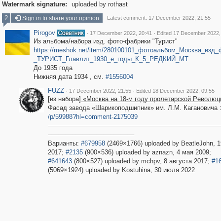
Watermark signature:
uploaded by rothast
2
Sign in to share your opinion
Latest comment: 17 December 2022, 21:55
Pirogov
·
·
17 December 2022, 20:41
Edited 17 December 2022,
Из альбома/набора изд. фото-фабрики "Турист"
https://meshok.net/item/280100101_фотоальбом_Москва_изд
_ТУРИСТ_Главлит_1930_е_годы_К_5_РЕДКИЙ_МТ
До 1935 года
Нижняя дата 1934 , см.
#1556004
FUZZ
·
·
17 December 2022, 21:55
Edited 18 December 2022, 09:55
[из набора] ͟«͟М͟о͟с͟к͟в͟а͟ ͟н͟а͟ ͟1͟8͟-͟м͟ ͟г͟о͟д͟у͟ ͟п͟р͟о͟л͟е͟т͟а͟р͟с͟к͟о͟й͟ ͟Р͟е͟в͟о͟л͟ю͟ц
Фасад завода «Шарикоподшипник» им. Л.М. Кагановича
/p/59988?hl=comment-2175039
––––––––––––––––––––––––––––––––––––––––––––––––––
–––––––––––––––––––––––––
Варианты:
#679958
(2469×1766) uploaded by BeatleJohn, 
2017;
#2135
(900×536) uploaded by aznazn, 4 мая 2009;
#641643
(800×527) uploaded by mchpv, 8 августа 2017;
#1
(5069×1924) uploaded by Kostuhina, 30 июля 2022