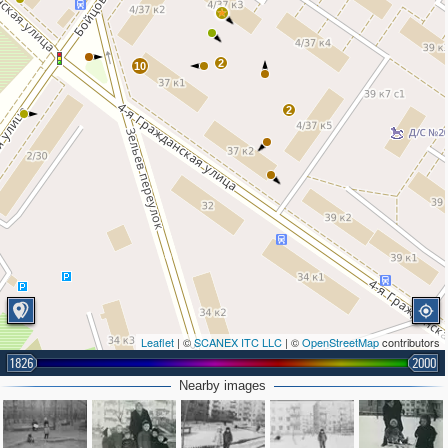
2
10
2
Leaflet
| ©
SCANEX ITC LLC
| ©
OpenStreetMap
contributors
1826
2000
Nearby images