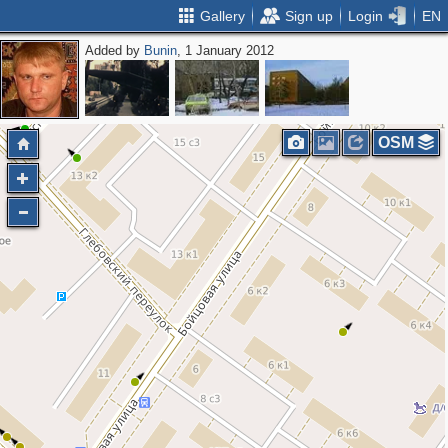
Gallery
Sign up
Login
EN
Added by
Bunin
, 1 January 2012
OSM