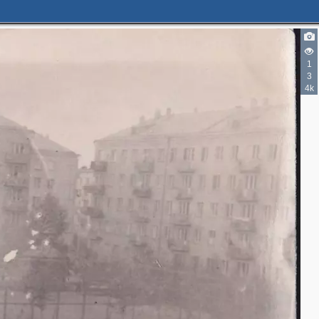
1
3
4k