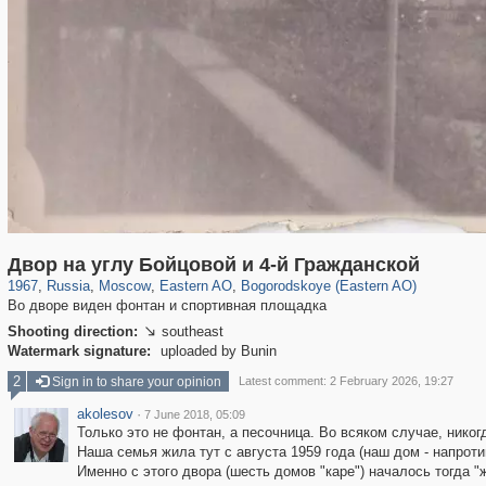
319,780
1,406,255
8,286
20,925
29,243
306
1,033
10
Двор на углу Бойцовой и 4-й Гражданской
1967
,
Russia
,
Moscow
,
Eastern AO
,
Bogorodskoye (Eastern AO)
Во дворе виден фонтан и спортивная площадка
Shooting direction:
southeast

Watermark signature:
uploaded by Bunin
2
Sign in to share your opinion
Latest comment: 2 February 2026, 19:27
akolesov
·
7 June 2018, 05:09
Только это не фонтан, а песочница. Во всяком случае, никог
Наша семья жила тут с августа 1959 года (наш дом - напротив
Именно с этого двора (шесть домов "каре") началось тогда "ж