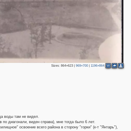
Sizes:
864×623
|
969×700
|
1196×864
W
да воды там не видел.
 по диагонали, виден справа), мне тогда было 6 лет.
илищное" освоение всего района в сторону "горки" (к-т "Янтарь"),