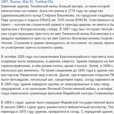
1987
,
Russia
,
Mari El
,
Yoshkar-Ola
Каменная церковь Тихвинской иконы Божьей матери, останки которой
запечатлены на снимке, была построена в 1774 году на средства
Царевококшайского купца Стефана Вишнякова, на городском кладбище,
Парк культуры и отдыха (ПКиО) им. ХХХ-летия ВЛКСМ. Собственного п
(причт – коллектив служителей храма) и прихода церковь не имела и б
приписана к Воскресенскому собору. В 1867 году был отстроен тёплый 
уже существующему престолу во имя Тихвинской иконы Богоматери в 
приделе прибавился престол во имя Святого Великомученника Георгия 
тёплом. Служение в церкви проводилось не постоянно: по заказу прихо
по усмотрению причта основного храма.
В октябре 1926 года постановлением Краснококшайского горсовета пох
кладбище были запрещены, а церковь закрыта. Здание передали на ба
горжилуправления, в нём разместились архив и жильё. Затем, в 1940-х,
несколько раз менялись. По моим сведениям до 1942 года в здании на
мастерская Управления мер и весов. Далее, при вторичном открытии П
были бильярдная, читальный зал, канцелярия парка, склад паркового 
В 1943 году здание передали одному из эвакуированных в наш город
предприятий, а по окончанию Великой Отечественной войны, в октябре 
сюда переселили хранилище фильмов Марийской конторы Главкинопро
В 1950-х годах здание было передано Марийской государственной фил
В начале 1960-х годов здесь разместился библиотечный коллектор. Пос
переезда в 1975 году церковь превратили в склад. С передачей здания,