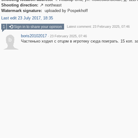
Shooting direction:
northeast

Watermark signature:
uploaded by Pospekhoff
Last edit 23 July 2017, 18:35
1
Sign in to share your opinion
Latest comment: 23 February 2025, 07:46
boris20102017
·
23 February 2025, 07:46
b
Частенько ходил с отцом в игротеку сюда поиграть. 15 коп. з