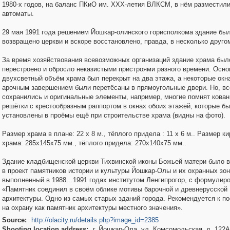
1980-х годов, на баланс ПКиО им. ХХХ-летия ВЛКСМ, в нём разместили
автоматы.
29 мая 1991 года решением Йошкар-олинского горисполкома здание бы
возвращено церкви и вскоре восстановлено, правда, в несколько друго
За время хозяйствования всевозможных организаций здание храма был
перестроено и обросло неказистыми пристроями разного времени. Осно
двухсветный объём храма был перекрыт на два этажа, а некоторые окн
арочным завершением были перетёсаны в прямоугольные двери. Но, вс
сохранились и оригинальные элементы, например, многие помнят кова
решётки с крестообразным раппортом в окнах обоих этажей, которые б
установлены в проёмы ещё при строительстве храма (видны на фото).
Размер храма в плане: 22 х 8 м., тёплого придела : 11 х 6 м.. Размер к
храма: 285х145х75 мм., тёплого придела: 270х140х75 мм..
Здание кладбищенской церкви Тихвинской иконы Божьей матери было 
в проект памятников истории и культуры Йошкар-Олы и их охранных зон
выполненный в 1988…1991 годах институтом Ленгипрогор, с формулиро
«Памятник соединил в своём облике мотивы барочной и древнерусской
архитектуры. Одно из самых старых зданий города. Рекомендуется к по
на охрану как памятник архитектуры местного значения».
Source:
http://olacity.ru/details.php?image_id=2385
Shooting location address:
г. Йошкар-Ола, ул. Комсомольская, д. 122А