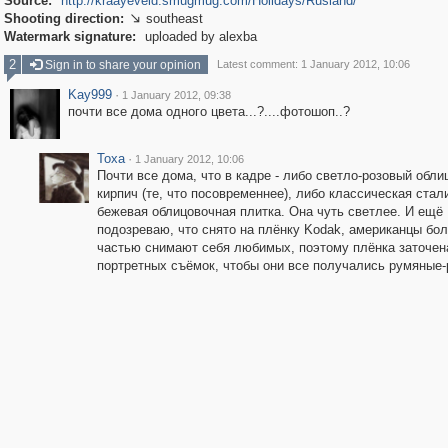
Source:
http://kraayeveld.smugmug.com/Holidays/Rusland/
Shooting direction:
southeast

Watermark signature:
uploaded by alexba
2
Sign in to share your opinion
Latest comment: 1 January 2012, 10:06
Kay999
·
1 January 2012, 09:38
почти все дома одного цвета...?....фотошоп..?
Toxa
·
1 January 2012, 10:06
Почти все дома, что в кадре - либо светло-розовый обл
кирпич (те, что посовременнее), либо классическая стал
бежевая облицовочная плитка. Она чуть светлее. И ещё
подозреваю, что снято на плёнку Kodak, американцы бо
частью снимают себя любимых, поэтому плёнка заточен
портретных съёмок, чтобы они все получались румяные-