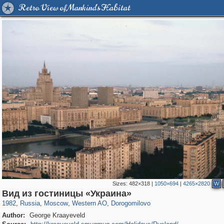
Retro View of Mankind's Habitat
Sizes:
482×318
|
1050×694
|
4265×2820
W
319,861
1,406,847
8,286
27,129
29,243
310
6,082
107
Вид из гостиницы «Украина»
1982
,
Russia
,
Moscow
,
Western AO
,
Dorogomilovo
Author:
George Kraayeveld