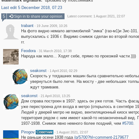
Watermark signature:
uploaded by moscowwalks
Last edit 5 December 2018, 07:23
5
Sign in to share your opinion
Latest comment: 1 August 2021, 22:07
trabant
·
19 June 2009, 10:26
t
На фото видно немало автомобилей "эмка" (газ-м1)и Зис-101.
выпускались с 1936 г. Видимо снимок сделан во второй полов
гг.
Feodora
·
31 March 2010, 17:38
Народа как мало... Ходят себе, прямо по проезжей части.))))
seakonst
·
1 April 2010, 02:29
Скорость у тогдашних машин была сравнительно неболь
увернуться было легче. На мосту - две небольших толпы
ждут трамваев.
seakonst
·
21 April 2010, 13:25
Дом справа построен в 1937: здесь он уже готов. Часть фаса
уже перестроена для входа в метро (открылось в сентябре 19
Людей у дверей метро не видно, вентиляционный киоск метро
территория рядом с ним имеют какой-то незаконченный вид.
1937-1938. Снимок явно немного более поздний, чем
#5700
.
Pirogov
·
1 August 2021, 22:07
Не раньше осени 1938 года
/p/5700?hl=comment-2179677