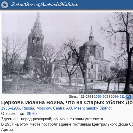
Retro View of Mankind's Habitat
Sizes:
482×276
|
1050×603
|
1064×611
W
319,882
1,407,361
160,021
8,286
29,248
5,916
10,193
264
Церковь Иоанна Воина, что на Старых Убогих Д
1935
–
1936
,
Russia
,
Moscow
,
Central AO
,
Meshchansky District
О храме - см.
#8762
Здесь он - перед разборкой; обшивка с главы уже снята.
В 1937 на этом месте построят здание гостиницы Центрального Дома С
Армии.