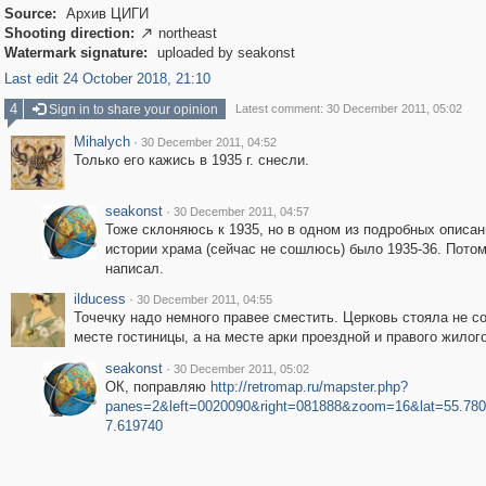
Source:
Архив ЦИГИ
Shooting direction:
northeast

Watermark signature:
uploaded by seakonst
Last edit 24 October 2018, 21:10
4
Sign in to share your opinion
Latest comment: 30 December 2011, 05:02
Mihalych
·
30 December 2011, 04:52
Только его кажись в 1935 г. снесли.
seakonst
·
30 December 2011, 04:57
Тоже склоняюсь к 1935, но в одном из подробных описан
истории храма (сейчас не сошлюсь) было 1935-36. Потом
написал.
ilducess
·
30 December 2011, 04:55
Точечку надо немного правее сместить. Церковь стояла не с
месте гостиницы, а на месте арки проездной и правого жилого
seakonst
·
30 December 2011, 05:02
ОК, поправляю
http://retromap.ru/mapster.php?
panes=2&left=0020090&right=081888&zoom=16&lat=55.78
7.619740