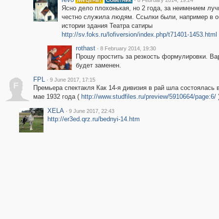
8 February 2014, 19:24
Ясно дело плохонькая, но 2 года, за неимением луч
честно служила людям. Ссылки были, например в о
истории здания Театра сатиры
http://sv.foks.ru/lofiversion/index.php/t71401-1453.html
rothast
·
8 February 2014, 19:30
Прошу простить за резкость формулировки. Ва
будет заменен.
FPL
·
9 June 2017, 17:15
F
Премьера спектакля Как 14‑я дивизия в рай шла состоялась 
мае 1932 года (
http://www.studfiles.ru/preview/5910664/page:6/
XELA
·
9 June 2017, 22:43
http://er3ed.qrz.ru/bednyi-14.htm