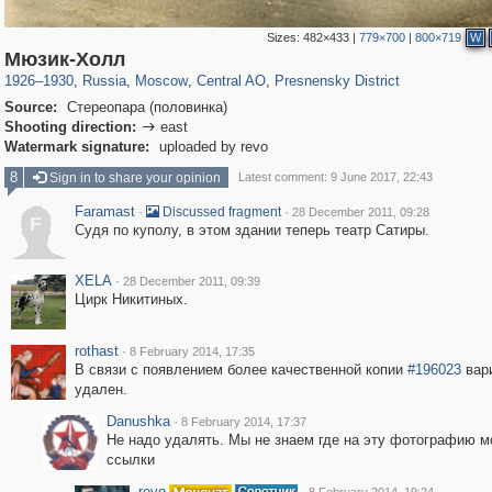
Sizes:
482×433
|
779×700
|
800×719
W
319,779
1,406,257
159,978
8,286
29,243
5,916
13,344
396
Мюзик-Холл
1926
–
1930
,
Russia
,
Moscow
,
Central AO
,
Presnensky District
Source:
Стереопара (половинка)
Shooting direction:
east

Watermark signature:
uploaded by revo
8
Sign in to share your opinion
Latest comment: 9 June 2017, 22:43
Faramast
·
·
Discussed fragment
28 December 2011, 09:28
F
Судя по куполу, в этом здании теперь театр Сатиры.
XELA
·
28 December 2011, 09:39
Цирк Никитиных.
rothast
·
8 February 2014, 17:35
В связи с появлением более качественной копии
#196023
вари
удален.
Danushka
·
8 February 2014, 17:37
Не надо удалять. Мы не знаем где на эту фотографию м
ссылки
revo
·