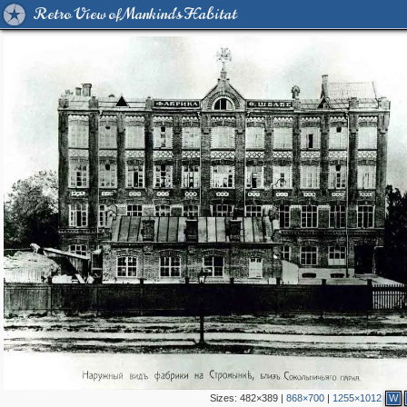
Retro View of Mankind's Habitat
Sizes:
482×389
|
868×700
|
1255×1012
W