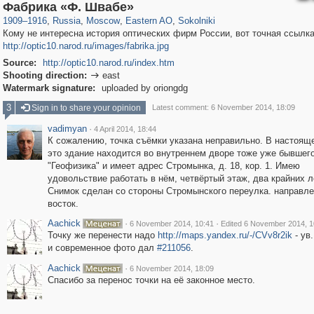
319,882
1,407,406
8,286
20,942
29,248
306
5,623
49
Фабрика «Ф. Швабе»
1909
–
1916
,
Russia
,
Moscow
,
Eastern AO
,
Sokolniki
Кому не интересна история оптических фирм России, вот точная ссылка
http://optic10.narod.ru/images/fabrika.jpg
Source:
http://optic10.narod.ru/index.htm
Shooting direction:
east

Watermark signature:
uploaded by oriongdg
3
Sign in to share your opinion
Latest comment: 6 November 2014, 18:09
vadimyan
·
4 April 2014, 18:44
К сожалению, точка съёмки указана неправильно. В настоящ
это здание находится во внутреннем дворе тоже уже бывшег
"Геофизика" и имеет адрес Стромынка, д. 18, кор. 1. Имею
удовольствие работать в нём, четвёртый этаж, два крайних л
Снимок сделан со стороны Стромынского переулка. направле
восток.
Aachick
·
·
6 November 2014, 10:41
Edited 6 November 2014, 1
Точку же перенести надо
http://maps.yandex.ru/-/CVv8r2ik
- ув
и современное фото дал
#211056
.
Aachick
·
6 November 2014, 18:09
Спасибо за перенос точки на её законное место.