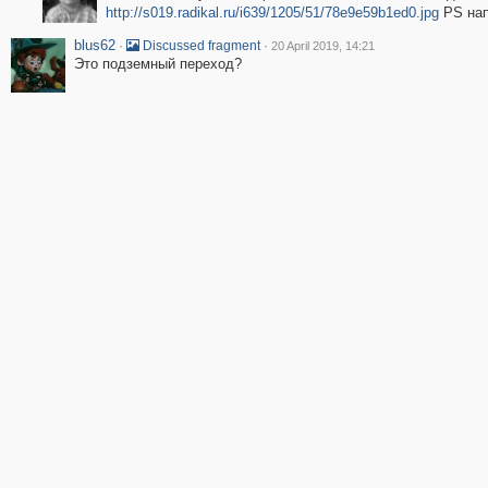
http://s019.radikal.ru/i639/1205/51/78e9e59b1ed0.jpg
PS нап
blus62
·
·
Discussed fragment
20 April 2019, 14:21
Это подземный переход?