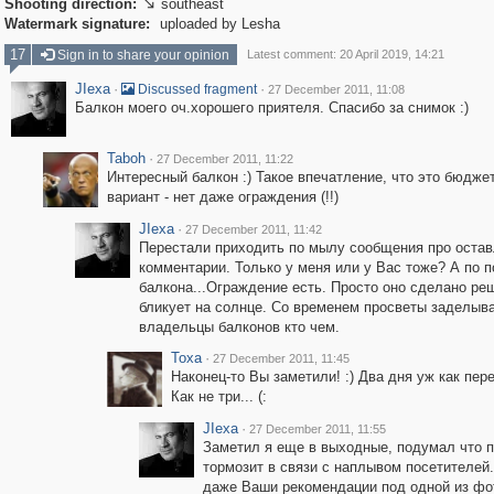
Shooting direction:
southeast

Watermark signature:
uploaded by Lesha
17
Sign in to share your opinion
Latest comment: 20 April 2019, 14:21
JIexa
·
·
Discussed fragment
27 December 2011, 11:08
Балкон моего оч.хорошего приятеля. Спасибо за снимок :)
Taboh
·
27 December 2011, 11:22
Интересный балкон :) Такое впечатление, что это бюдже
вариант - нет даже ограждения (!!)
JIexa
·
27 December 2011, 11:42
Перестали приходить по мылу сообщения про оста
комментарии. Только у меня или у Вас тоже? А по 
балкона...Ограждение есть. Просто оно сделано ре
бликует на солнце. Со временем просветы заделыв
владельцы балконов кто чем.
Toxa
·
27 December 2011, 11:45
Наконец-то Вы заметили! :) Два дня уж как пер
Как не три... (:
JIexa
·
27 December 2011, 11:55
Заметил я еще в выходные, подумал что п
тормозит в связи с наплывом посетителей
даже Ваши рекомендации под одной из фот