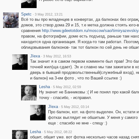
Spetc
·
3 May 2012, 13:21
Всё то вы про младенцев в конвертах, да балконах без ограж
домов, это створ дома 29 и 15, т.е метка должна стоять юго
сравнения
http://www.gdeetotdom.ru/moscow/sao/timiryazevskiy
правом, на фотографии, доме есть подъезд, раньше там нах
находится одна организация. Я когда-то там работал. Поэтом
облицовывания балконов- так тот балкон по сей день не обшит!
JIexa
·
3 May 2012, 16:53
Так значит я в самом первом комменте был прав! Это ба
точней жил(ща сдает). Эх и славно мы там зажигали в ко
дверь в бывший продовольственный(служебный вход), ны
и балкон) на 3-ем фото , что по Вашей ссылке :)
Lesha
·
5 May 2012, 02:59
Ну значит не Банниковы :( И не понял про какой бал
точку - спасибо, - исправил.
JIexa
·
5 May 2012, 03:14
Про балкон, кот. на фото выделен. Он, кстати и
фотках выглядит не обшитым. У меня у самого 
еще : спасибо не мне - спецу :)
Lesha
·
5 May 2012, 08:22
обшит, обшит уже. вот фотка несколько часов назад сня