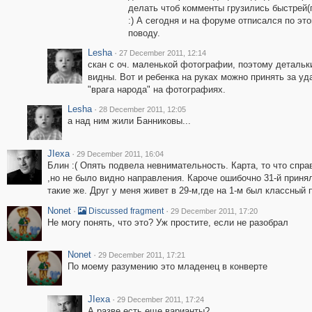
делать чтоб комменты грузились быстрей(
:) А сегодня и на форуме отписался по эт
поводу.
Lesha
·
27 December 2011, 12:14
скан с оч. маленькой фотографии, поэтому детальк
видны. Вот и ребенка на руках можно принять за уд
"врага народа" на фотографиях.
Lesha
·
28 December 2011, 12:05
а над ним жили Банниковы...
JIexa
·
29 December 2011, 16:04
Блин :( Опять подвела невнимательность. Карта, то что спра
,но не было видно направления. Кароче ошибочно 31-й принял 
такие же. Друг у меня живет в 29-м,где на 1-м был классный 
Nonet
·
·
Discussed fragment
29 December 2011, 17:20
Не могу понять, что это? Уж простите, если не разобрал
Nonet
·
29 December 2011, 17:21
По моему разумению это младенец в конверте
JIexa
·
29 December 2011, 17:24
А разве есть еще варианты?