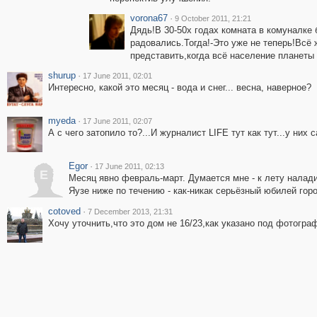
vorona67
·
9 October 2011, 21:21
Дядь!В 30-50х годах комната в комуналке
радовались.Тогда!-Это уже не теперь!Всё 
представить,когда всё население планеты 
shurup
·
17 June 2011, 02:01
Интересно, какой это месяц - вода и снег... весна, наверное?
myeda
·
17 June 2011, 02:07
А с чего затопило то?...И журналист LIFE тут как тут...у них 
Egor
·
17 June 2011, 02:13
E
Месяц явно февраль-март. Думается мне - к лету налад
Яузе ниже по течению - как-никак серьёзный юбилей гор
cotoved
·
7 December 2013, 21:31
Хочу уточнить,что это дом не 16/23,как указано под фотограф