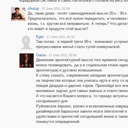
коридорной системой и самостоятельной столовой на весь ко
shurup
·
17 June 2011, 01:59
Да, такие дома - полёт самонадеянной мысли 20-х - 30-х.
Предполагалось, что всё нужно переделать: и человека 
жизнь, т.к. кругом всё неправильно. А теперь? Что делат
кто живёт в продукте этой мысли?
Egor
·
17 June 2011, 02:15
E
Там потом - в первой трети 90-х - военкомат устроил
прогрессивное жильё стало тупой коммуналкой.
Gasia
·
17 June 2011, 03:06
Движению архитектурной мысли того времени сего
можно позавидовать, да и в социальном плане идеи 
архитектура) и духовно возвышенные.
К слову сказать, современная западная архитектур
на творчестве которых она училась идти в ногу со 
певцов дворцов и царских хором. Произойди все ин
иноземных зодчих для самых важных и ответственн
А что касается Вашего вопроса, то гораздо актуальн
сегодняшнего дня.
Рублевское барокко, рококо и всевозможные извращ
дизайнерской барахолки завели мозги обитателей и
удобствами и прелестей сегодняшней жизни в такие
покажутся операционной.