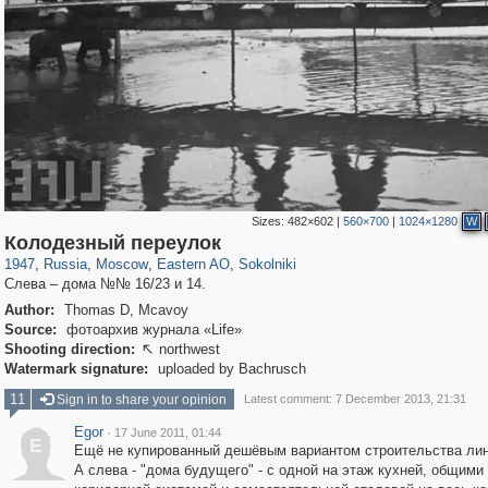
Sizes:
482×602
|
560×700
|
1024×1280
W
319,882
1,407,363
8,286
20,942
29,248
306
5,623
49
Колодезный переулок
1947
,
Russia
,
Moscow
,
Eastern AO
,
Sokolniki
Слева – дома №№ 16/23 и 14.
Author:
Thomas D, Mcavoy
Source:
фотоархив журнала «Life»
Shooting direction:
northwest

Watermark signature:
uploaded by Bachrusch
11
Sign in to share your opinion
Latest comment: 7 December 2013, 21:31
Egor
·
17 June 2011, 01:44
E
Ещё не купированный дешёвым вариантом строительства лин
А слева - "дома будущего" - с одной на этаж кухней, общими