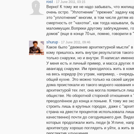
rost
·
17 June 2011, 03:15
r
Верно! К тому же не надо забывать, что жилищ
очень остро. "Уплотнение" "прежних" задачу к
это "уплотнение" многим, в том числе детям из
смертность от "чахотки", как тогда называли,
малоимущих.Вопреки другому заблуждению, гор
домов" (еще в конце 70-ых, помню, говорили в 
shurup
·
17 June 2011, 09:46
Какое было "движение архитектурной мысли" в те
кому пришлось жить внутри результатов таког
только снаружи, но и внутри. Я написал именн
У меня есть и личный пример, и масса других 
авангард снаружи. Им приходилось жить в ком
на весь коридор (по утрам, например, - очередь
общей кухне. Это можно только на своей шкуре
дома проистекали из такого модного названия 
архитектурой тех лет, она могла появиться ли
обществе. Но оборотной стороной отношения к
преодолённое до конца и поныне. К тому же эк
строить лишь в крупных городах, даже с "арх
страна на двести процентов использовала лишь
качественно) почти до сегодняшнего дня. Виде
которых продолжали жить люди (в Угличе, напр
архитектуру хорошо поглядеть и уйти, а жить в
перспектив улучшения.