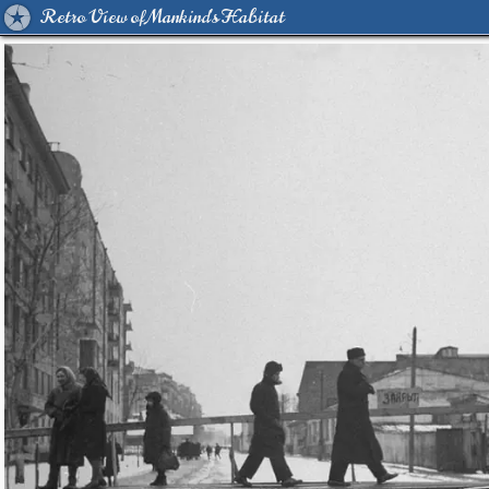
Retro View of Mankind's Habitat