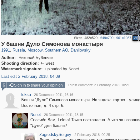
Sizes:
482×520
|
649×700
|
961×1037
W
319,861
1,406,942
8,286
21,648
29,248
390
5,921
116
У башни Дуло Симонова монастыря
1991
,
Russia
,
Moscow
,
Southern AO
,
Danilovsky
Author:
Николай Бубенчик
Shooting direction:
west

Watermark signature:
uploaded by Nonet
Last edit 2 February 2018, 04:09
6
Sign in to share your opinion
Latest comment: 2 February 2018, 10:21
leksa
·
26 December 2011, 16:16
l
Башня "Дуло" Симонова монастыря. На яндекс картах - улиц
Восточная, д. 4 стр. 6.
Nonet
·
26 December 2011, 18:15
Cпасибо Вам, Leksa! Точка поставлена. А что за названи
"Дуло" для башни?
ZagrodskySergey
·
2 February 2018, 00:25
Дуло - это имя или прозвище татарского предводит