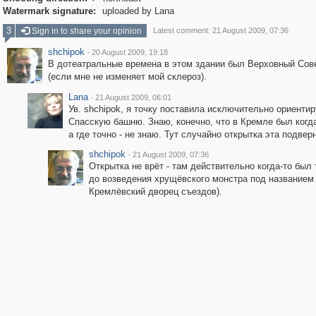
Watermark signature:
uploaded by Lana
3
Sign in to share your opinion
Latest comment: 21 August 2009, 07:36
shchipok
·
20 August 2009, 19:18
В дотеатральные времена в этом здании был Верховный Со
(если мне не изменяет мой склероз).
Lana
·
21 August 2009, 06:01
Ув. shchipok, я точку поставила исключительно ориентир
Спасскую башню. Знаю, конечно, что в Кремле был когда
а где точно - не знаю. Тут случайно открытка эта подвер
shchipok
·
21 August 2009, 07:36
Открытка не врёт - там действительно когда-то был 
до возведения хрущёвского монстра под названием
Кремлёвский дворец съездов).