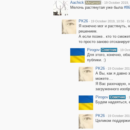
Aachick
·
19 October 2019, 
Мелочь растянутая уже была
#86
PK26
·
·
19 October 2019, 10:56
Ed
Я конечно мог и растянуть, 
решением.
А если позже.. кто то смож
то просто заново отсканируе
Pirogov
·
19 Oct
Для этого, конечно, об
публики. :)
PK26
·
19 October 201
А Вы, как я давно 
можете....
Я Вас разочарую, н
загруженного изоб
Pirogov
·
Будем надеяться, е
PK26
·
19 October 201
Целиком поддержи