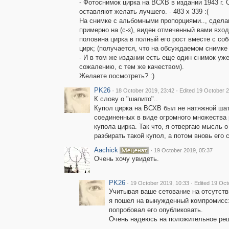
- Фотоснимок цирка на ВСХВ в издании 1943 г. 
оставляют желать лучшего. - 483 х 339 :(
На снимке с альбомными пропорциями.., сдела
примерно на (с-з), виден отмеченный вами вход
половина цирка в полный его рост вместе с с
цирк; (получается, что на обсуждаемом снимке 
- И в том же издании есть еще один снимок уже
сожалению, с тем же качеством).
Желаете посмотреть? :)
PK26
·
·
18 October 2019, 23:42
Edited 19 October 2
К слову о "шапито"..
Купол цирка на ВСХВ был не натяжной ша
соединенных в виде огромного множеств
купола цирка. Так что, я отвергаю мысль о
разбирать такой купол, а потом вновь его 
Aachick
·
19 October 2019, 05:37
Очень хочу увидеть.
PK26
·
·
19 October 2019, 10:33
Edited 19 Oct
Учитывая ваше сетование на отсутств
я пошел на вынужденный компромисс:
попробовал его опубликовать.
Очень надеюсь на положительное реше