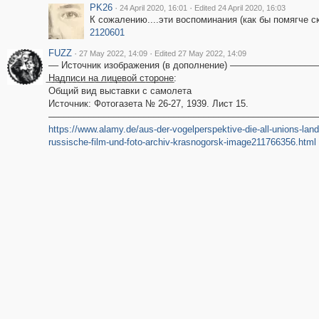
PK26
·
·
24 April 2020, 16:01
Edited 24 April 2020, 16:03
К сожалению....эти воспоминания (как бы помягче ска
2120601
FUZZ
·
·
27 May 2022, 14:09
Edited 27 May 2022, 14:09
–– Источник изображения (в дополнение) ––––––––––––––––
͟Н͟а͟д͟п͟и͟с͟и͟ ͟н͟а͟ ͟л͟и͟ц͟е͟в͟о͟й͟ ͟с͟т͟о͟р͟о͟н͟е:
Общий вид выставки с самолета
Источник: Фотогазета № 26-27, 1939. Лист 15.
––––––––––––––––––––––––––––––––––––––––––––––––––––––
https://www.alamy.de/aus-der-vogelperspektive-die-all-unions-lan
russische-film-und-foto-archiv-krasnogorsk-image211766356.html