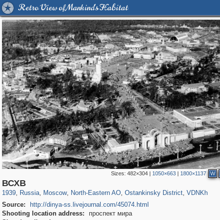
Retro View of Mankind's Habitat
Sizes:
482×304
|
1050×663
|
1800×1137
W
319,882
1,407,325
8,286
24,495
29,248
250
13,482
148
8,293
48
ВСХВ
1939
,
Russia
,
Moscow
,
North-Eastern AO
,
Ostankinsky District
,
VDNKh
Source:
http://dinya-ss.livejournal.com/45074.html
Shooting location address:
проспект мира