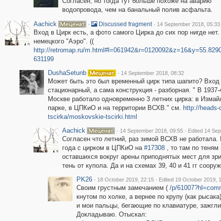
Согласен, но тогда тут больше похоже на аварию
водопровода, чем на банальный полив асфальта.
Aachick
·
·
Discussed fragment
14 September 2018, 05:33
Вход в Цирк есть, а фото самого Цирка до сих пор нигде нет
немецкого "Аэро". ((
http://retromap.ru/m.html#l=061942&r=0120092&z=16&y=55.829
631199
DushaSetunb
·
14 September 2018, 08:32
Может быть это был временный цирк типа шапито? Вход
стационарный, а сама конструкция - разборная. " В 1937-4
Москве работало одновременно 3 летних цирка: в Изма
парке, в ЦПКиО и на территории ВСХВ." см.
http://heads-o
tscirka/moskovskie-tscirki.html
Aachick
·
·
14 September 2018, 09:55
Edited 14 Se
Согласен что летний, раз зимой ВСХВ не работала.
года с цирком в ЦПКиО на
#17308
, то там по теням
оставшихся вокруг арены приподнятых мест для зр
тень от купола. Да и на схемах 39, 40 и 41 гг соору
PK26
·
·
18 October 2019, 22:15
Edited 19 October 2019, 
Своим грустным замечанием (
/p/61007?hl=com
кнутом по холке, а вернее по крупу (как рысака) 
и мои пальцы, бегающие по клавиатуре, зажгли
Докладываю. Отыскал: