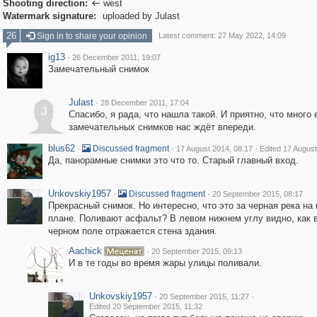
Shooting direction:
west

Watermark signature:
uploaded by Julast
26
Sign in to share your opinion
Latest comment: 27 May 2022, 14:09
ig13
·
26 December 2011, 19:07
Замечательный снимок
Julast
·
28 December 2011, 17:04
J
Спасибо, я рада, что нашла такой. И приятно, что много
замечательных снимков нас ждёт впереди.
blus62
·
·
·
Discussed fragment
17 August 2014, 08:17
Edited 17 August
Да, панорамные снимки это что то. Старый главный вход.
Unkovskiy1957
·
·
Discussed fragment
20 September 2015, 08:17
Прекрасный снимок. Но интересно, что это за черная река на
плане. Поливают асфальт? В левом нижнем углу видно, как 
черном поле отражается стена здания.
Aachick
·
20 September 2015, 09:13
И в те годы во время жары улицы поливали.
Unkovskiy1957
·
·
20 September 2015, 11:27
Edited 20 September 2015, 11:32