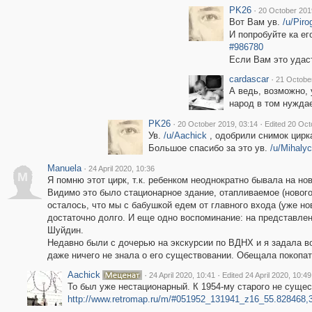
PK26
·
20 October 201
Вот Вам ув.
/u/Piro
И попробуйте ка ег
#986780
Если Вам это удаст
cardascar
·
21 Octobe
А ведь, возможно, 
народ в том нуждае
PK26
·
·
20 October 2019, 03:14
Edited 20 Oct
Ув.
/u/Aachick
, одобрили снимок цирка
Большое спасибо за это ув.
/u/Mihaly
Manuela
·
24 April 2020, 10:36
M
Я помню этот цирк, т.к. ребенком неоднократно бывала на нов
Видимо это было стационарное здание, отапливаемое (нового
осталось, что мы с бабушкой едем от главного входа (уже н
достаточно долго. И еще одно воспоминание: на представле
Шуйдин.
Недавно были с дочерью на экскурсии по ВДНХ и я задала в
даже ничего не знала о его существовании. Обещала покопат
Aachick
·
·
24 April 2020, 10:41
Edited 24 April 2020, 10:49
То был уже нестационарный. К 1954-му старого не сущес
http://www.retromap.ru/m/#051952_131941_z16_55.828468,