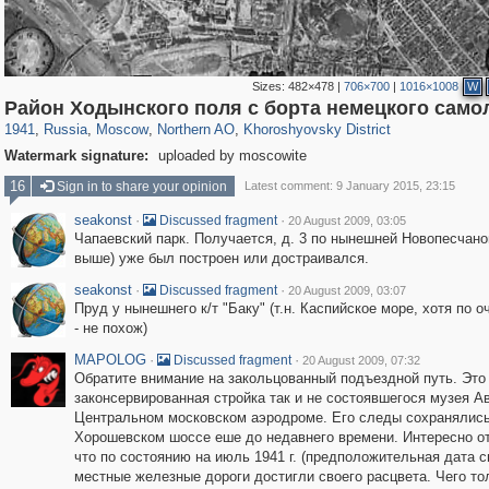
Sizes:
482×478
|
706×700
|
1016×1008
W
319,780
1,406,291
8,286
22,533
29,243
598
1,902
30
Район Ходынского поля с борта немецкого само
1941
,
Russia
,
Moscow
,
Northern AO
,
Khoroshyovsky District
Watermark signature:
uploaded by moscowite
16
Sign in to share your opinion
Latest comment: 9 January 2015, 23:15
seakonst
·
·
Discussed fragment
20 August 2009, 03:05
Чапаевский парк. Получается, д. 3 по нынешней Новопесчано
выше) уже был построен или достраивался.
seakonst
·
·
Discussed fragment
20 August 2009, 03:07
Пруд у нынешнего к/т "Баку" (т.н. Каспийское море, хотя по 
- не похож)
MAPOLOG
·
·
Discussed fragment
20 August 2009, 07:32
Обратите внимание на закольцованный подъездной путь. Это
законсервированная стройка так и не состоявшегося музея А
Центральном московском аэродроме. Его следы сохранялись
Хорошевском шоссе еше до недавнего времени. Интересно о
что по состоянию на июль 1941 г. (предположительная дата с
местные железные дороги достигли своего расцвета. Чего то