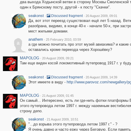
два выхода Ходынской ветви в сторону Москвы Смоленской т
один к Брянскому посту, другой - к посту "Скачки".
seakonst
·
·
Discussed fragment
20 August 2009, 09:01
Да, вот этот переезд существовал ещё лет 5 назад. Вет
разобрана, видимо, в конце 40-х - начале 50-х, при застр
мест жилыми домами.
anathem
·
25 February 2010, 03:59
a
а где можно почитать про этот музей авиахима? и какие
оставались кроме переезда через Хорошёвку?
MAPOLOG
·
20 August 2009, 09:21
Там еще виден косой локомотивный путепровод 1917 г. у бу
seakonst
·
·
Discussed fragment
20 August 2009, 14:39
Этот имеете в виду -
http://www.parovoz.com/newgallery
MAPOLOG
·
21 August 2009, 01:45
Он самый... Интересено, есть ли где-нить фотки платформы 
этого путепровода летом 1997 г. между наземным вестибюлем
строну депо.
seakonst
·
21 August 2009, 10:51
"...до взрыва этого путепровода летом 1997 г." - ?
Я очень давно и часто езжу через Беговую. Если память