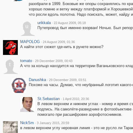
разобрали в 1999. Боковые же опоры сохранялись по кра
хорошо помню и ветку между платформой и Хорошевкой, и
что росли вдоль полотна. Надо поискать, может, найду и
urikkala
·
22 August 2009, 05:18
u
Путепровод был именно взорван! Ночью. Был репор
MAPOLOG
·
24 August 2009, 01:36
А найти этот сюжет где-нить в рунете можно?
tomato
·
29 December 2009, 00:43
t
А что за кольцо находится на территории Ваганьковского к
Danushka
·
29 December 2009, 03:51
Похоже на часы. Думаю, что неубранный логотип какого-н
St.Sebastian
·
1 April 2010, 20:36
В левом верхнем и нижнем углах - номер и время с
подпись. На самолёте-разведчике в фотообъективе 
помогало при расшифровке аэрофотоснимков.
NickSm
·
3 January 2015, 20:59
в левом верхнем углу неровная линия - это не русло ли Тара