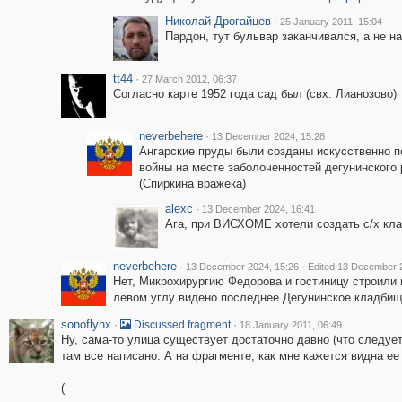
Николай Дрогайцев
·
25 January 2011, 15:04
Пардон, тут бульвар заканчивался, а не н
tt44
·
27 March 2012, 06:37
Согласно карте 1952 года сад был (свх. Лианозово)
neverbehere
·
13 December 2024, 15:28
Ангарские пруды были созданы искусственно п
войны на месте заболоченностей дегунинского 
(Спиркина вражека)
alexc
·
13 December 2024, 16:41
Ага, при ВИСХОМЕ хотели создать с/х кла
neverbehere
·
·
13 December 2024, 15:26
Edited 13 December 
Нет, Микрохирургию Федорова и гостиницу строили 
левом углу видено последнее Дегунинское кладбище
sonoflynx
·
·
Discussed fragment
18 January 2011, 06:49
Ну, сама-то улица существует достаточно давно (что следует
там все написано. А на фрагменте, как мне кажется видна ее ч
(