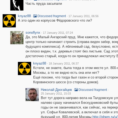
Часть пруда засыпали
knyaz88
·
·
Discussed fragment
17 January 2011, 06:56
А это один из корпусов Фёдоровского что ли?
sonoflynx
·
17 January 2011, 07:24
Да, это Малый Ангарский пруд. Мне кажется, что федор
центр только начинают строить (справа виден забор, вок
будущего комплекса). А яблоневый сад, безусловно, ест
он плохо виден, т.к. деревья стоят без листьев. Сад этот
достаточно старый, когда-то он принадлежал институту
knyaz88
·
18 January 2011, 06:37
Кстати, не знаете, была тогда в этом месте ул. 800-
Москвы, а то не видно есть она или нет?
Ещё похоже, что тогда был газон и со второй сторо
Коровинского шоссе (со стороны домов).
Николай Дрогайцев
·
·
Discussed fragment
25 January 2011, 15:03
Вот тут дорога направо вела на Талдомскую ул
налево сразу начинался Бескудниковский бульв
годы он не заканчивался, как сейчас, на перекр
ул. Софьи Ковалевской, а включал в себя и эт
будущей ул. 800-летия Москвы
http://phpm.ru/u/