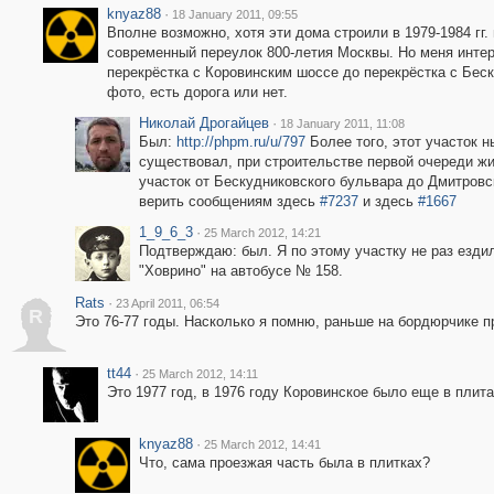
knyaz88
·
18 January 2011, 09:55
Вполне возможно, хотя эти дома строили в 1979-1984 гг. 
современный переулок 800-летия Москвы. Но меня интере
перекрёстка с Коровинским шоссе до перекрёстка с Беск
фото, есть дорога или нет.
Николай Дрогайцев
·
18 January 2011, 11:08
Был:
http://phpm.ru/u/797
Более того, этот участок н
существовал, при строительстве первой очереди ж
участок от Бескудниковского бульвара до Дмитровс
верить сообщениям здесь
#7237
и здесь
#1667
1_9_6_3
·
25 March 2012, 14:21
Подтверждаю: был. Я по этому участку не раз ездил
"Ховрино" на автобусе № 158.
Rats
·
23 April 2011, 06:54
R
Это 76-77 годы. Насколько я помню, раньше на бордюрчике п
tt44
·
25 March 2012, 14:11
Это 1977 год, в 1976 году Коровинское было еще в плит
knyaz88
·
25 March 2012, 14:41
Что, сама проезжая часть была в плитках?