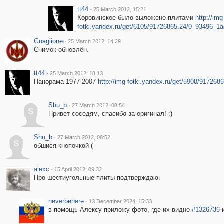
tt44
·
25 March 2012, 15:21
Коровинское было выложено плитами
http://img
fotki.yandex.ru/get/6105/91726865.24/0_93496_1
Guaglione
·
25 March 2012, 14:29
Снимок обновлён.
tt44
·
25 March 2012, 18:13
Панорама 1977-2007
http://img-fotki.yandex.ru/get/5908/91726
Shu_b
·
27 March 2012, 08:54
S
Привет соседям, спасибо за оригинал! :)
Shu_b
·
27 March 2012, 08:52
S
обшися кнопочкой (
alexc
·
15 April 2012, 09:32
Про шестиугольные плиты подтверждаю.
neverbehere
·
13 December 2024, 15:33
в помощь Алексу приложу фото, где их видно
#1326736