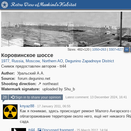
Retro View of Mankind's Habitat
Sizes:
482×120
|
1050×263
|
3307×827
W
319,780
1,406,277
8,286
22,533
29,243
598
511
5
Коровинское шоссе
1977
,
Russia
,
Moscow
,
Northern AO
,
Degunino Zapadnoye District
Снимок предоставлен автором - tt44
Author:
Уральский А.А.
Source:
forum.degunino.net
Shooting direction:
northeast

Watermark signature:
uploaded by Shu_b
28
Sign in to share your opinion
Latest comment: 13 December 2024, 16:41
knyaz88
·
17 January 2011, 06:55
Как я понимаю, здесь происходит ремонт Малого Ангарского 
облагораживание территории около него, ещё нет никакого Я
сада.
tt44
·
·
Discussed fragment
25 March 2012, 14:04