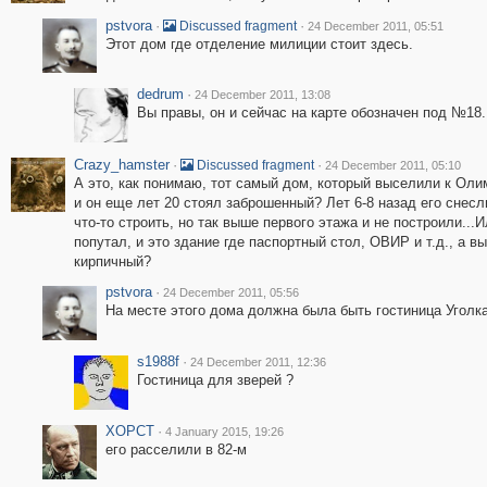
pstvora
·
·
Discussed fragment
24 December 2011, 05:51
Этот дом где отделение милиции стоит здесь.
dedrum
·
24 December 2011, 13:08
Вы правы, он и сейчас на карте обозначен под №18.
Crazy_hamster
·
·
Discussed fragment
24 December 2011, 05:10
А это, как понимаю, тот самый дом, который выселили к Оли
и он еще лет 20 стоял заброшенный? Лет 6-8 назад его снесл
что-то строить, но так выше первого этажа и не построили...И
попутал, и это здание где паспортный стол, ОВИР и т.д., а
кирпичный?
pstvora
·
24 December 2011, 05:56
На месте этого дома должна была быть гостиница Уголка
s1988f
·
24 December 2011, 12:36
Гостиница для зверей ?
XOPCT
·
4 January 2015, 19:26
его расселили в 82-м