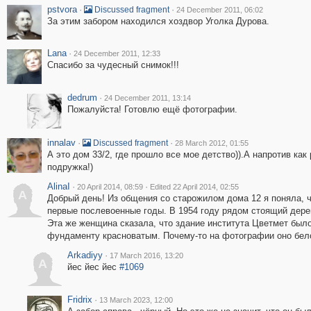
pstvora
·
·
Discussed fragment
24 December 2011, 06:02
За этим забором находился хоздвор Уголка Дурова.
Lana
·
24 December 2011, 12:33
Спасибо за чудесный снимок!!!
dedrum
·
24 December 2011, 13:14
Пожалуйста! Готовлю ещё фотографии.
innalav
·
·
Discussed fragment
28 March 2012, 01:55
А это дом 33/2, где прошло все мое детство)).А напротив ка
подружка!)
AlinaI
·
·
20 April 2014, 08:59
Edited 22 April 2014, 02:55
A
Добрый день! Из общения со старожилом дома 12 я поняла, ч
первые послевоенные годы. В 1954 году рядом стоящий дере
Эта же женщина сказала, что здание института Цветмет было
фундаменту красноватым. Почему-то на фотографии оно бело
Arkadiyy
·
17 March 2016, 13:20
A
йес йес йес
#1069
Fridrix
·
13 March 2023, 12:00