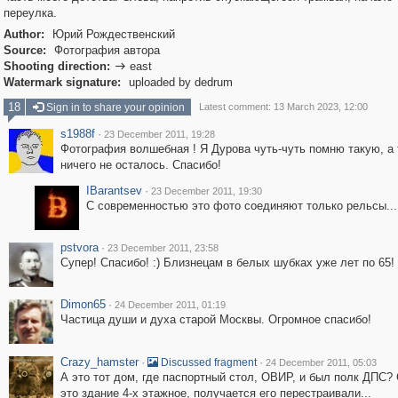
переулка.
Author:
Юрий Рождественский
Source:
Фотография автора
Shooting direction:
east

Watermark signature:
uploaded by dedrum
18
Sign in to share your opinion
Latest comment: 13 March 2023, 12:00
s1988f
·
23 December 2011, 19:28
Фотография волшебная ! Я Дурова чуть-чуть помню такую, а 
ничего не осталось. Спасибо!
IBarantsev
·
23 December 2011, 19:30
С современностью это фото соединяют только рельсы...
pstvora
·
23 December 2011, 23:58
Супер! Спасибо! :) Близнецам в белых шубках уже лет по 65!
Dimon65
·
24 December 2011, 01:19
Частица души и духа старой Москвы. Огромное спасибо!
Crazy_hamster
·
·
Discussed fragment
24 December 2011, 05:03
А это тот дом, где паспортный стол, ОВИР, и был полк ДПС?
это здание 4-х этажное, получается его перестраивали...