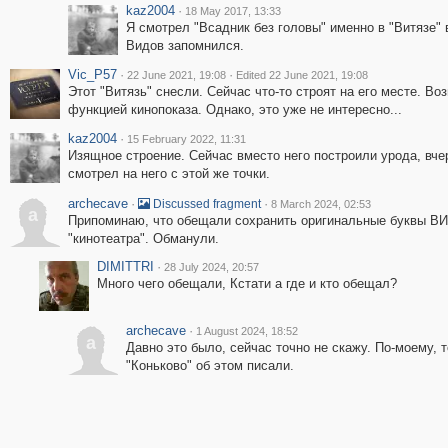
kaz2004
·
18 May 2017, 13:33
Я смотрел "Всадник без головы" именно в "Витязе" в
Видов запомнился.
Vic_P57
·
·
22 June 2021, 19:08
Edited 22 June 2021, 19:08
Этот "Витязь" снесли. Сейчас что-то строят на его месте. Во
функцией кинопоказа. Однако, это уже не интересно...
kaz2004
·
15 February 2022, 11:31
Изящное строение. Сейчас вместо него построили урода, вче
смотрел на него с этой же точки.
archecave
·
·
Discussed fragment
8 March 2024, 02:53
a
Припоминаю, что обещали сохранить оригинальные буквы ВИ
"кинотеатра". Обманули.
DIMITTRI
·
28 July 2024, 20:57
Много чего обещали, Кстати а где и кто обещал?
archecave
·
1 August 2024, 18:52
a
Давно это было, сейчас точно не скажу. По-моему, т
"Коньково" об этом писали.