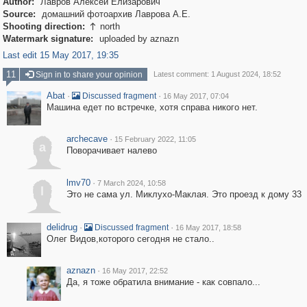
Author:
Лавров Алексей Елизарович
Source:
домашний фотоархив Лаврова А.Е.
Shooting direction:
north

Watermark signature:
uploaded by aznazn
Last edit 15 May 2017, 19:35
11
Sign in to share your opinion
Latest comment: 1 August 2024, 18:52
Abat
·
·
Discussed fragment
16 May 2017, 07:04
Машина едет по встречке, хотя справа никого нет.
archecave
·
15 February 2022, 11:05
a
Поворачивает налево
lmv70
·
7 March 2024, 10:58
l
Это не сама ул. Миклухо-Маклая. Это проезд к дому 33
delidrug
·
·
Discussed fragment
16 May 2017, 18:58
Олег Видов,которого сегодня не стало..
aznazn
·
16 May 2017, 22:52
Да, я тоже обратила внимание - как совпало...