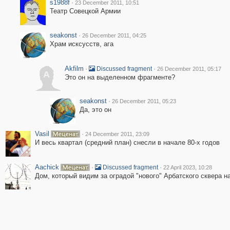
s1988f
·
23 December 2011, 10:51
Театр Совецкой Армии
seakonst
·
26 December 2011, 04:25
Храм исксусств, ага
Akfilm
·
·
Discussed fragment
26 December 2011, 05:17
A
Это он на выделенном фрагменте?
seakonst
·
26 December 2011, 05:23
Да, это он
Vasil
·
24 December 2011, 23:09
И весь квартал (средний план) снесли в начале 80-х годов
Aachick
·
·
Discussed fragment
22 April 2023, 10:28
Дом, который видим за оградой "нового" Арбатского сквера н