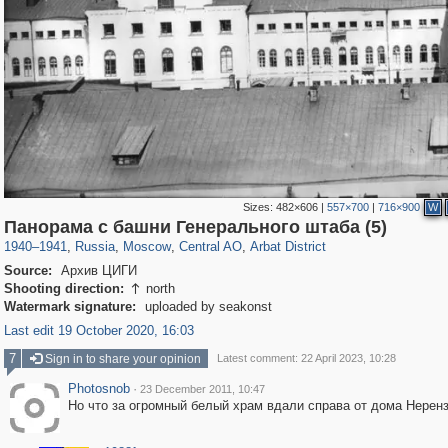
Sizes:
482×606
|
557×700
|
716×900
W
319,878
1,407,206
160,021
8,286
29,248
5,916
13,485
356
Панорама с башни Генерального штаба (5)
1940
–
1941
,
Russia
,
Moscow
,
Central AO
,
Arbat District
Source:
Архив ЦИГИ
Shooting direction:
north

Watermark signature:
uploaded by seakonst
Last edit 19 October 2020, 16:03
7
Sign in to share your opinion
Latest comment: 22 April 2023, 10:28
Photosnob
·
23 December 2011, 10:47
Но что за огромный белый храм вдали справа от дома Нерен