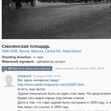
319,878
1,407,276
160,021
8,286
29,248
5,916
13,485
356
Смоленская площадь
1934
–
1936
,
Russia
,
Moscow
,
Central AO
,
Arbat District
Shooting direction:
east

Watermark signature:
uploaded by aznazn
7
Sign in to share your opinion
Latest comment: 12 January 2015, 18:55
etotgorod
·
21 August 2009, 13:43
e
Вот здесь интересно пишут:
http://moscowhite.livejournal.com/116937.html
(и есть еще фото)
Здание изначально было на один этаж ниже. На предлагаемой
Кроме того видно карниз под пятым этажом.
Дело в том, что само здание было построено в 1928 году, а 
Как пишут по ссылке, в 1934 году.