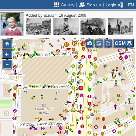
Gallery
Sign up
Login
EN
Added by
aznazn
, 19 August 2009
3
3
2
2
3
2
3
2
2
2
3
2
4
2
3
4
5
OSM
5
10
13
14
4
2
6
9
2
2
2
3
3
2
3
2
2
3
4
6
2
5
2
8
5
4
4
3
3
8
3
4
2
11
3
3
5
4
3
4
2
4
7
2
2
5
4
2
1
4
2
2
2
3
3
2
5
4
4
3
8
3
7
3
3
4
4
5
3
5
8
3
6