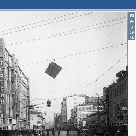
3
19
4k