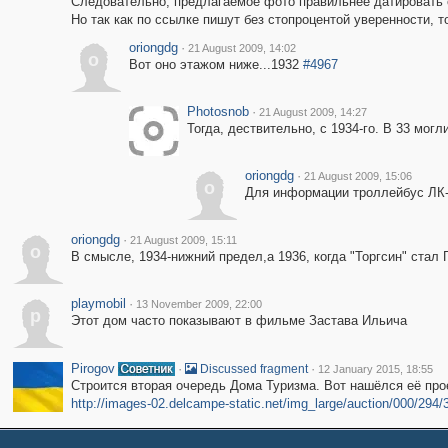
Следовательно, предлагаемое фото правильнее датировать с 
Но так как по ссылке пишут без стопроцентой уверенности, то
oriongdg
·
21 August 2009, 14:02
o
Вот оно этажом ниже...1932
#4967
Photosnob
·
21 August 2009, 14:27
Тогда, дествительно, с 1934-го. В 33 мог
oriongdg
·
21 August 2009, 15:06
o
Для информации троллейбус ЛК-1
oriongdg
·
21 August 2009, 15:11
o
В смысле, 1934-нижний предел,а 1936, когда "Торгсин" стал
playmobil
·
13 November 2009, 22:00
p
Этот дом часто показывают в фильме Застава Ильича
Pirogov
·
·
Discussed fragment
12 January 2015, 18:55
Строится вторая очередь Дома Туризма. Вот нашёлся её про
http://images-02.delcampe-static.net/img_large/auction/000/294/