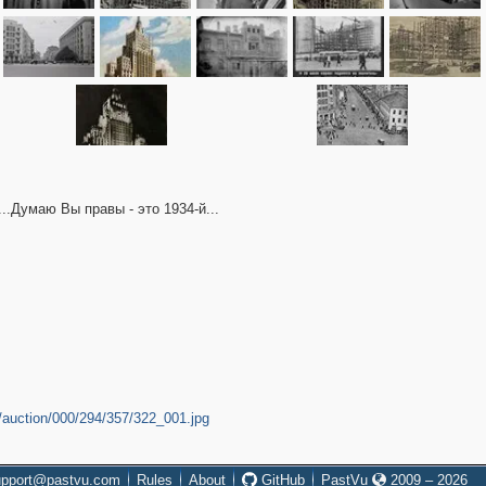
.Думаю Вы правы - это 1934-й...
e/auction/000/294/357/322_001.jpg
upport@pastvu.com
Rules
About
GitHub
PastVu
2009 – 2026