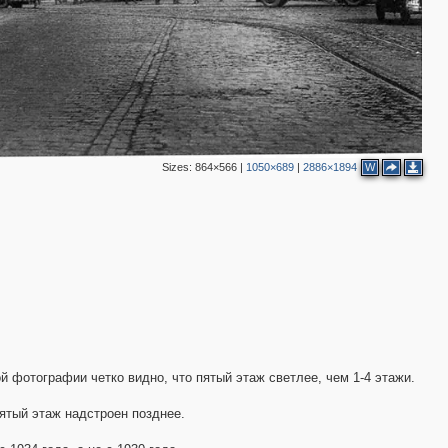
3
5
Sizes:
864×566
|
1050×689
|
2886×1894
W
3
2
3
4
 фотографии четко видно, что пятый этаж светлее, чем 1-4 этажи.
пятый этаж надстроен позднее.