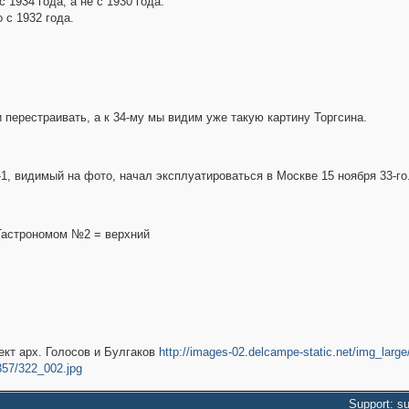
1934 года, а не с 1930 года.
 с 1932 года.
ли перестраивать, а к 34-му мы видим уже такую картину Торгсина.
, видимый на фото, начал эксплуатироваться в Москве 15 ноября 33-го..
 Гастрономом №2 = верхний
ект арх. Голосов и Булгаков
http://images-02.delcampe-static.net/img_larg
357/322_002.jpg
Support: s