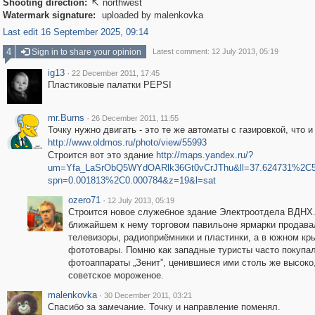
Shooting direction:
northwest

Watermark signature:
uploaded by malenkovka
Last edit 16 September 2025, 09:14
4
Sign in to share your opinion
Latest comment: 12 July 2013, 05:19
ig13
·
22 December 2011, 17:45
Пластиковые палатки PEPSI
mr.Burns
·
26 December 2011, 11:55
Точку нужно двигать - это те же автоматы с газировкой, что и
http://www.oldmos.ru/photo/view/55993
Строится вот это здание
http://maps.yandex.ru/?
um=Yfa_LaSrObQ5WYdOARlk36Gt0vCrJThu&ll=37.624731%2C5
spn=0.001813%2C0.000784&z=19&l=sat
ozero71
·
12 July 2013, 05:19
Строится новое служебное здание Электроотдела ВДНХ
ближайшем к нему торговом павильоне ярмарки продава
телевизоры, радиоприёмники и пластинки, а в южном кр
фототовары. Помню как западные туристы часто покупа
фотоаппараты „Зенит”, ценившиеся ими столь же высоко,
советское мороженое.
malenkovka
·
30 December 2011, 03:21
Спасибо за замечание. Точку и направление поменял.