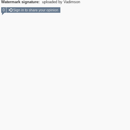
Watermark signature:
uploaded by Vadimson
0
Sign in to share your opinion