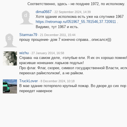
Соответственно, здесь - не позднее 1972, по исполкому.
dima0667
·
22 September 2024, 14:39
d
Хотя здание исполкома есть уже на спутнике 1967
https://retromap.ru/051967_55.781546,37.720911
.
Видимо, тут 1967 и есть.
Starmax79
·
21 December 2011, 15:44
S
прошу прощение- дом 7 конечно справа...описался)))
wizhu
·
27 January 2014, 16:58
Справа -на самом деле, -голубые ели. Я их оч хорошо помню
красивше нонешних ларьков подлых!
Про флаг. Флаг, скорее, символ государственной Власти, исп
переехал райисполком!, а не райком.
TruckLover
·
8 December 2024, 10:18
В мае здание потерпело крупный пожар. Во дворе до сих пор
переедет наверное