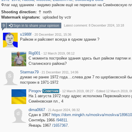
Флаг над зданием - видимо райком ещё не переехал на Семёновскую п
Shooting direction:
north

Watermark signature:
uploaded by vctr
9
Sign in to share your opinion
Latest comment: 8 December 2024, 10:18
s1988f
·
20 December 2011, 15:36
Райком и райсовет всегда в одном здании ?
Rig001
·
12 March 2019, 08:12
С момента постройки здания здесь был райком партии и
Сталинского района?
Starmax79
·
21 December 2011, 14:06
S
думаю не ранее 1972 года....слева дом 7 по щербаковской б
построен в 1971-1972
Pirogov
·
·
12 March 2019, 08:27
Edited 12 March 2019, 0
На 1 августа 1972 году адрес исполкома Первомайского р
Семёновская пл., 4
dima0667
·
21 August 2024, 06:32
d
Сдан в 1967
https://dom.mingkh.ru/moskva/moskva/189610
Сентябрь 1966
/94811
.
Январь 1967
/1657367
.