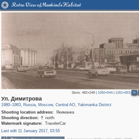
Retro View of Mankind's Habitat
Sizes:
482×249
|
1050×544
|
1261×653
W
319,716
1,405,755
159,930
8,286
29,243
5,916
13,374
458
Ул. Димитрова
1980
–
1983
,
Russia
,
Moscow
,
Central AO
,
Yakimanka District
Shooting location address:
Якиманка
Shooting direction:
north

Watermark signature:
TravelerCar
Last edit 11 January 2017, 03:55