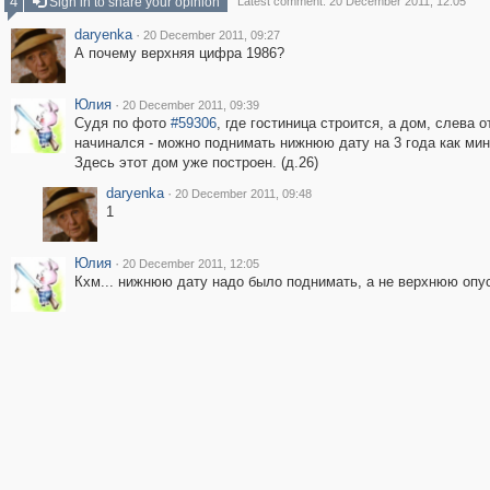
4
Sign in to share your opinion
Latest comment: 20 December 2011, 12:05
daryenka
·
20 December 2011, 09:27
А почему верхняя цифра 1986?
Юлия
·
20 December 2011, 09:39
Судя по фото
#59306
, где гостиница строится, а дом, слева о
начинался - можно поднимать нижнюю дату на 3 года как ми
Здесь этот дом уже построен. (д.26)
daryenka
·
20 December 2011, 09:48
1
Юлия
·
20 December 2011, 12:05
Кхм... нижнюю дату надо было поднимать, а не верхнюю опус