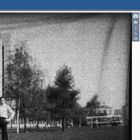
1
5
4k
2
2