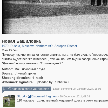
319,780
1,406,259
8,286
22,533
29,243
598
2,607
97
Новая Башиловка
1979
,
Russia
,
Moscow
,
Northern AO
,
Aeroport District
Май 1979-го.
Приношу извинения за качество снимка, негатив был сильно "пересвече
снимок будет все же интересен, так как на нем видно завершение стро
"Динамо" приуроченное к "Олимпиаде-80".
Author:
Ваш покорный слуга.
Source:
Личный архив
Shooting direction:
north

Watermark signature:
uploaded by Rubbersoul
6
Sign in to share your opinion
Latest comment: 24 January 2024, 15:05
XELA
·
·
Discussed fragment
20 December 2011, 09:33
110 маршрут.Единственный ходивший здесь в этом направле