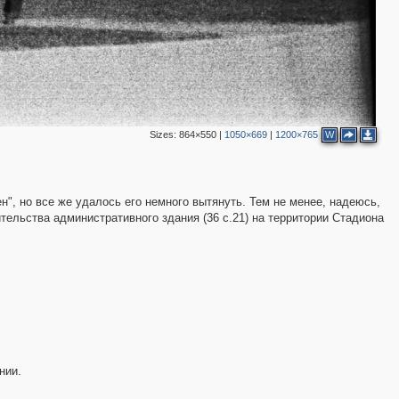
Sizes:
864×550
|
1050×669
|
1200×765
W
н", но все же удалось его немного вытянуть. Тем не менее, надеюсь,
ительства административного здания (36 с.21) на территории Стадиона
нии.