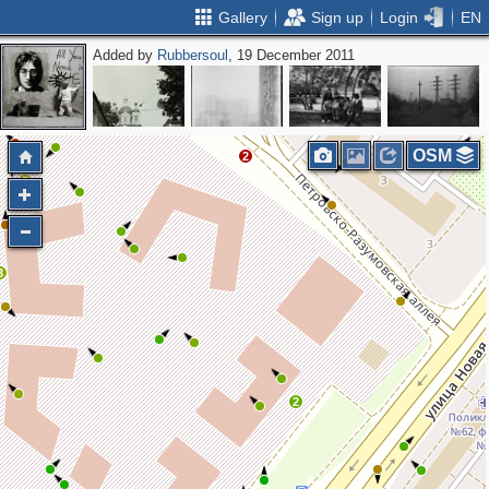
Gallery
Sign up
Login
EN
Added by
Rubbersoul
, 19 December 2011
2
OSM
2
2
5
3
2