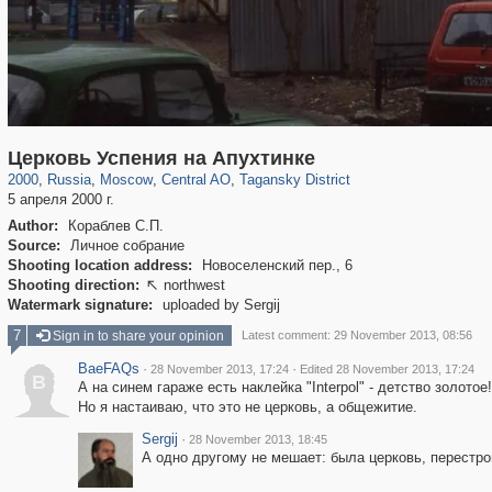
319,779
1,406,242
159,978
8,286
29,243
5,916
10,738
402
Церковь Успения на Апухтинке
2000
,
Russia
,
Moscow
,
Central AO
,
Tagansky District
5 апреля 2000 г.
Author:
Кораблев С.П.
Source:
Личное собрание
Shooting location address:
Новоселенский пер., 6
Shooting direction:
northwest

Watermark signature:
uploaded by Sergij
7
Sign in to share your opinion
Latest comment: 29 November 2013, 08:56
BaeFAQs
·
·
28 November 2013, 17:24
Edited 28 November 2013, 17:24
B
А на синем гараже есть наклейка "Interpol" - детство золотое!
Но я настаиваю, что это не церковь, а общежитие.
Sergij
·
28 November 2013, 18:45
А одно другому не мешает: была церковь, перестр