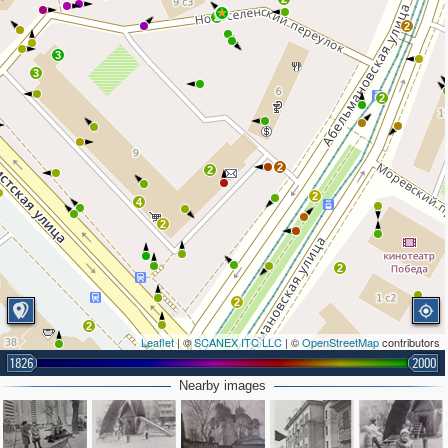
2
2
3
3
2
2
2
2
4
2
2
2
2
Leaflet
| ©
SCANEX ITC LLC
| ©
OpenStreetMap
contributors
1826
2000
2
Nearby images