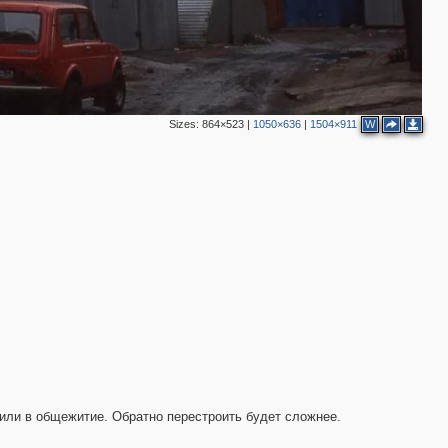
Sizes:
864×523
|
1050×636
|
1504×911
W
оили в общежитие. Обратно перестроить будет сложнее.