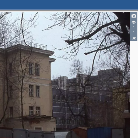
1
1
3k
2