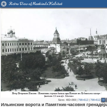
Retro View of Mankind's Habitat
Sizes:
482×369
|
798×612
|
798×612
W
Ильинские ворота и Памятник-часовня гренаде