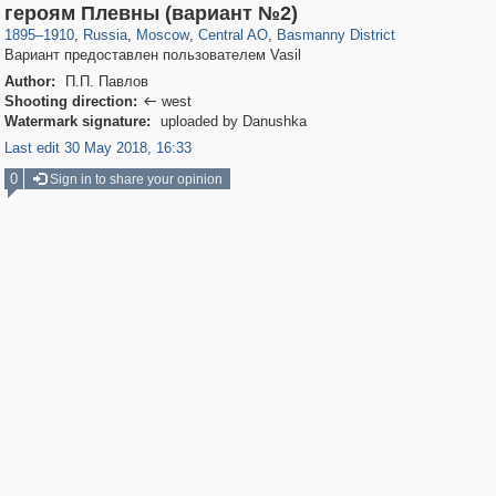
319,878
1,407,206
160,021
8,286
29,248
5,916
13,204
520
героям Плевны (вариант №2)
1895
–
1910
,
Russia
,
Moscow
,
Central AO
,
Basmanny District
Вариант предоставлен пользователем Vasil
Author:
П.П. Павлов
Shooting direction:
west

Watermark signature:
uploaded by Danushka
Last edit 30 May 2018, 16:33
0
Sign in to share your opinion