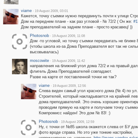
viame
·
19 August 2009, 03:01
Кажется, точку съемки нужно передвинуть почти к улице Стр
Дом на переднем плане - как раз угловой - № 72/2 ( Он же:
#1
Дом преподавателей на заднем плане - просто красавец! ))
Photosnob
·
19 August 2009, 11:08
Дом -то угловой, но точку съемки передвигать не ближе 
(чтобы школа из-за Дома Преподавателя вот так не силь
высовывалась)
moscowite
·
19 August 2009, 11:42
направления на ближний угол дома 72/2 и на правый да
флигель Дома Преподавателей совпадают.
Разве на карте от поставленной точки не так?
viame
·
19 August 2009, 12:56
Слева виден самый угол красного дома (№ 4) по ул.
Строителей, который накладывается на крайний лев
дома преподавателей. Это очень хорошие ориентиры
проводим прямую на карте и получаем точку съемки
Компромисс найден! Это дом № 83! :)
Photosnob
·
19 August 2009, 12:59
Ну, с точки от №85 школа окажется слева от БУ дом
фото вроде справа. Но это уже тонкие настройки,
непринципиально, наверное.
http://maps.yandex.ru/us