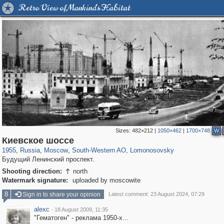
Retro View of Mankind's Habitat
Sizes:
482×212
|
1050×462
|
1700×748
W
319,716
1,405,779
8,286
12,410
29,243
76
697
4
Киевское шоссе
1955
,
Russia
,
Moscow
,
South-Western AO
,
Lomonosovsky
Будущий Ленинский проспект.
Shooting direction:
north

Watermark signature:
uploaded by moscowite
8
Sign in to share your opinion
Latest comment: 23 August 2024, 07:29
alexc
·
18 August 2009, 11:35
"Гематоген" - реклама 1950-х...