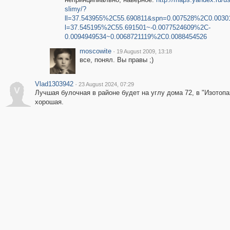
slimy/?
ll=37.543955%2C55.690811&spn=0.007528%2C0.0030
l=37.545195%2C55.691501~-0.0077524609%2C-
0.0094949534~0.0068721119%2C0.0088454526
moscowite
·
19 August 2009, 13:18
все, понял. Вы правы ;)
Vlad1303942
·
23 August 2024, 07:29
V
Лучшая булочная в районе будет на углу дома 72, в "Изотопа
хорошая.