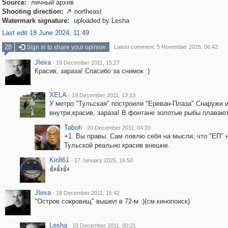
Source:
личный архив
Shooting direction:
northeast

Watermark signature:
uploaded by Lesha
Last edit 18 June 2024, 11:49
28
Sign in to share your opinion
Latest comment: 5 November 2025, 06:42
JIexa
·
18 December 2011, 15:27
Красив, зараза! Спасибо за снимок :)
XELA
·
19 December 2011, 13:13
У метро "Тульская" построили "Ереван-Плаза".Снаружи 
внутри,красив, зараза! В фонтане золотые рыбы плавают
Taboh
·
20 December 2011, 04:20
+1. Вы правы. Сам ловлю себя на мысли, что "ЕП" 
Тульской реально красив внешне.
Kirill61
·
17 January 2025, 16:50
👍👍👍
JIexa
·
18 December 2011, 15:42
"Остров сокровищ" вышел в 72-м :)(см.кинопоиск)
Lesha
·
19 December 2011, 00:21