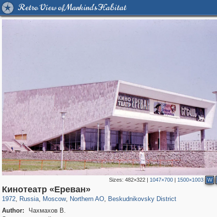
Retro View of Mankind's Habitat
Sizes:
482×322
|
1047×700
|
1500×1003
W
319,878
1,407,269
8,286
22,544
29,248
598
470
6
Кинотеатр «Ереван»
1972
,
Russia
,
Moscow
,
Northern AO
,
Beskudnikovsky District
Author:
Чахмахов В.