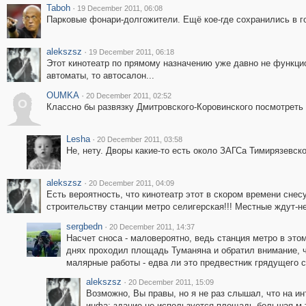
Taboh
·
19 December 2011, 06:08
Парковые фонари-долгожители. Ещё кое-где сохранились в г
alekszsz
·
19 December 2011, 06:18
Этот кинотеатр по прямому назначению уже давно не функцио
автоматы, то автосалон...
OUMKA
·
20 December 2011, 02:52
O
Классно бы развязку Дмитровского-Коровинского посмотреть 
Lesha
·
20 December 2011, 03:58
Не, нету. Дворы какие-то есть около ЗАГСа Тимирязевско
alekszsz
·
20 December 2011, 04:09
Есть вероятность, что кинотеатр этот в скором времени снес
строительству станции метро селигерская!!! Местные ждут-н
sergbedn
·
20 December 2011, 14:37
Насчет сноса - маловероятно, ведь станция метро в этом
днях проходил площадь Туманяна и обратил внимание, 
малярные работы - едва ли это предвестник грядущего с
alekszsz
·
20 December 2011, 15:09
Возможно, Вы правы, но я не раз слышал, что на и
инфа: здание не используется,площадь большая м тд