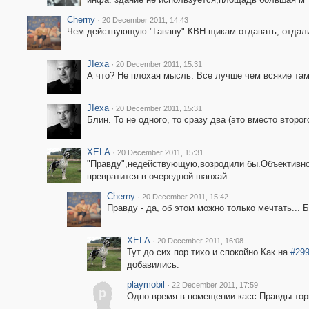
Cherny
·
20 December 2011, 14:43
Чем действующую "Гавану" КВН-щикам отдавать, отдали
JIexa
·
20 December 2011, 15:31
А что? Не плохая мысль. Все лучше чем всякие там
JIexa
·
20 December 2011, 15:31
Блин. То не одного, то сразу два (это вместо второ
XELA
·
20 December 2011, 15:31
"Правду",недействующую,возродили бы.Объективно.
превратится в очередной шанхай.
Cherny
·
20 December 2011, 15:42
Правду - да, об этом можно только мечтать... 
XELA
·
20 December 2011, 16:08
Тут до сих пор тихо и спокойно.Как на
#29
добавились.
playmobil
·
22 December 2011, 17:59
p
Одно время в помещении касс Правды тор