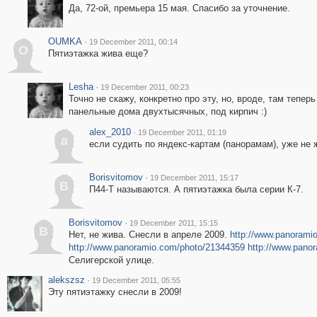
Да, 72-ой, премьера 15 мая. Спасибо за уточнение.
OUMKA
·
19 December 2011, 00:14
O
Пятиэтажка жива еще?
Lesha
·
19 December 2011, 00:23
Точно не скажу, конкретно про эту, но, вроде, там теперь
панельные дома двухтысячных, под кирпич :)
alex_2010
·
19 December 2011, 01:19
a
если судить по яндекс-картам (панорамам), уже не 
Borisvitomov
·
19 December 2011, 15:17
B
П44-Т называются. А пятиэтажка была серии К-7.
Borisvitomov
·
19 December 2011, 15:15
B
Нет, не жива. Снесли в апреле 2009.
http://www.panorami
http://www.panoramio.com/photo/21344359
http://www.pano
Селигерской улице.
alekszsz
·
19 December 2011, 05:55
Эту пятиэтажку снесли в 2009!