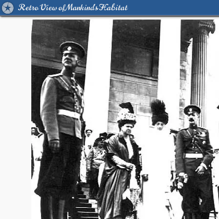
Retro View of Mankind's Habitat