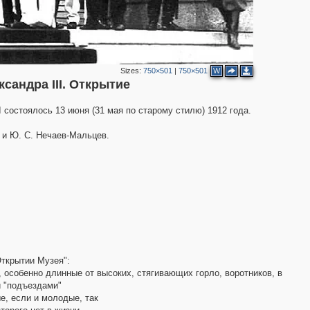
3
2
Sizes:
750×501
|
750×501
W
сандра III. Открытие
 состоялось 13 июня (31 мая по старому стилю) 1912 года.
 и Ю. С. Нечаев-Мальцев.
2
3
4
4
5
3
6
3
2
Открытии Музея":
3
 особенно длинные от высоких, стягивающих горло, воротников, в
7
и "подъездами"
6
3
е, если и молодые, так