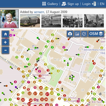
Gallery
Sign up
Login
EN
Added by
aznazn
, 17 August 2009
2
5
3
3
2
3
3
3
2
OSM
2
2
4
2
2
3
2
2
2
2
2
2
3
2
2
3
3
2
5
3
2
3
2
4
3
2
3
6
2
3
7
2
5
3
6
7
4
3
3
8
8
15
3
14
9
5
4
5
13
12
17
19
6
6
27
7
3
2
7
3
5
11
26
7
3
9
2
8
6
22
8
2
10
5
9
2
14
4
6
11
3
7