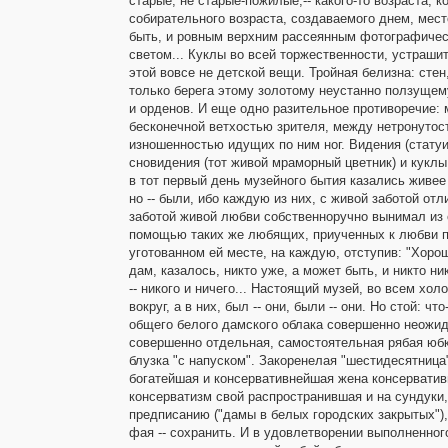
старые, не старые-пожилые,-- какого-то возраста, ко
собирательного возраста, создаваемого днем, мест
быть, и ровным верхним рассеянным фотографиче
светом... Куклы во всей торжественности, устраши
этой вовсе не детской вещи. Тройная белизна: стен,
только берега этому золотому неустанно ползущем
и орденов. И еще одно разительное противоречие: 
бесконечной ветхостью зрителя, между нетронутос
изношенностью идущих по ним ног. Видения (статуи)
сновидения (тот живой мраморный цветник) и куклы.
в тот первый день музейного бытия казались живее
но -- были, ибо каждую из них, с живой заботой от
заботой живой любви собственноручно вынимал из 
помощью таких же любящих, приученных к любви п
уготованном ей месте, на каждую, отступив: "Хорош
дам, казалось, никто уже, а может быть, и никто ни
-- никого и ничего... Настоящий музей, во всем хол
вокруг, а в них, был -- они, были -- они. Но стой: чт
общего белого дамского облака совершенно неожид
совершенно отдельная, самостоятельная рябая юбк
блузка "с напуском". Закоренелая "шестидесятница
богатейшая и консервативнейшая жена консерватив
консерватизм свой распространившая и на сундуки,
предписанию ("дамы в белых городских закрытых")
фая -- сохранить. И в удовлетворении выполненног