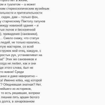
торого нет в жизни,
ом и туалетом -- а может
ским стереоскопическим музейным
тельности и притягательности
 седин, дам -- только фон,
у старческому Пактолу галунов
между новизной здания -- и
тью полов и бесконечной
, привидения (сановники),
.. Смело скажу, что статуи
 людей, не только казались,
литую мастером, со всей
стружек мой отец, каждую, с
ростых рук, устанавливал на
а!" Этих же сановников и
когда не любил, как и они
оде этого слова, был не
о-то живое! Среди
анно и даже невероятно --
а! Именно юбка, над которой
"? Обедневшая знатная? Нет,
нейшего из историков,
 то есть решившая, вопреки
, лишние пять аршин белого
о долга, в зачарованном