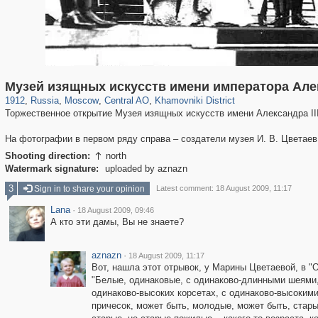
319,878
1,407,206
160,021
8,286
29,248
5,916
19,395
722
Музей изящных искусств имени императора Алек
1912
,
Russia
,
Moscow
,
Central AO
,
Khamovniki District
Торжественное открытие Музея изящных искусств имени Александра III
На фотографии в первом ряду справа – создатели музея И. В. Цветаев
Shooting direction:
north

Watermark signature:
uploaded by aznazn
3
Sign in to share your opinion
Latest comment: 18 August 2009, 11:17
Lana
·
18 August 2009, 09:46
А кто эти дамы, Вы не знаете?
aznazn
·
18 August 2009, 11:17
Вот, нашла этот отрывок, у Марины Цветаевой, в "
"Белые, одинаковые, с одинаково-длинными шеями,
одинаково-высоких корсетах, с одинаково-высоким
причесок, может быть, молодые, может быть, стары