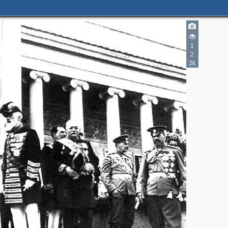
2
1
2
2k
2
2
4
4
4