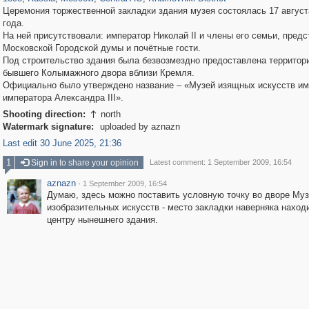
Церемония торжественной закладки здания музея состоялась 17 август
года.
На ней присутствовали: император Николай II и члены его семьи, пред
Московской Городской думы и почётные гости.
Под строительство здания была безвозмездно предоставлена территор
бывшего Колымажного двора вблизи Кремля.
Официально было утверждено название – «Музей изящных искусств и
императора Александра III».
Shooting direction:
north

Watermark signature:
uploaded by aznazn
Last edit 30 June 2025, 21:36
1
Sign in to share your opinion
Latest comment: 1 September 2009, 16:54
aznazn
·
1 September 2009, 16:54
Думаю, здесь можно поставить условную точку во дворе Му
изобразительных искусств - место закладки наверняка наход
центру нынешнего здания.