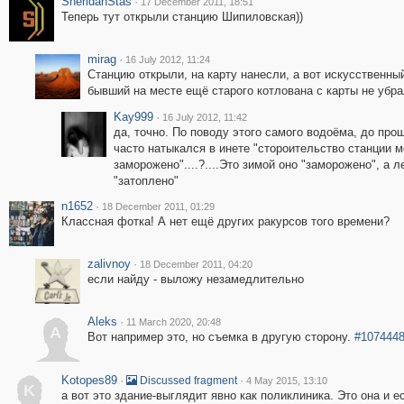
SheridanStas
·
17 December 2011, 18:51
Теперь тут открыли станцию Шипиловская))
mirag
·
16 July 2012, 11:24
Станцию открыли, на карту нанесли, а вот искусственны
бывший на месте ещё старого котлована с карты не убра
Kay999
·
16 July 2012, 11:42
да, точно. По поводу этого самого водоёма, до прош
часто натыкался в инете "стороительство станции м
заморожено"....?....Это зимой оно "заморожено", а л
"затоплено"
n1652
·
18 December 2011, 01:29
Классная фотка! А нет ещё других ракурсов того времени?
zalivnoy
·
18 December 2011, 04:20
если найду - выложу незамедлительно
Aleks
·
11 March 2020, 20:48
A
Вот например это, но съемка в другую сторону.
#107444
Kotopes89
·
·
Discussed fragment
4 May 2015, 13:10
K
а вот это здание-выглядит явно как поликлиника. Это она и е