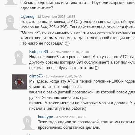
сейчас вроде фитнес или типа того.... Неужели закрыли поли
сделали фитнес?
EgSneg
·
12 November 2016, 16:53
E
Нет, это не поликлиника, а АТС (телефонная станция, обсл
номера на 344, 395 и 396). Там действительно открылся фитн
"Олимпик", но это связано с тем, что современные технологи
компактнее, и там много места для телефонной станции не на
что никто не пострадал :)))
Kotopes89
·
22 November 2016, 20:48
K
Надо же,спасибо что разъяснили. А то у нас вот АТС вы
другому совсем (которая 394 обслуживает) а вот поликл
похожа. Теперь буду знать что там )))
olimp76
·
13 February 2020, 09:55
Мы здесь, когда эту АТС в первой половине 1980-х годо
улице толстые телефонные
кабели с разноцветной проволокой, из которой потом д
ручки. Учителям они очень нра-
вились. А также меняли на почтовые марки и дарили. У 
писала в институте на работе:)
hardtype
·
3 March 2025, 06:06
h
Тоже туда ходили за проволокой, только мы потом 
проволочных солдатиков делали.