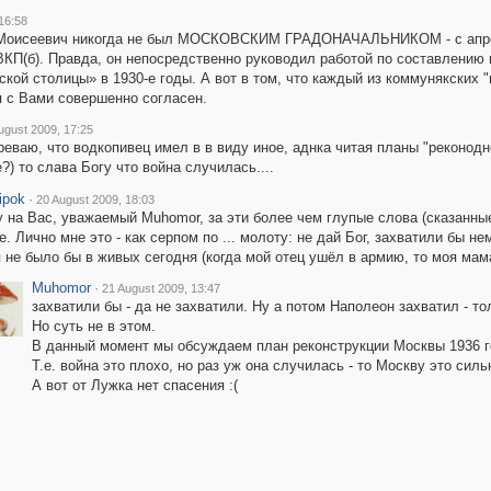
16:58
 Моисеевич никогда не был МОСКОВСКИМ ГРАДОНАЧАЛЬНИКОМ - с апреля 
ВКП(б). Правда, он непосредственно руководил работой по составлению 
кой столицы» в 1930-е годы. А вот в том, что каждый из коммунякских 
я с Вами совершенно согласен.
ugust 2009, 17:25
еваю, что водкопивец имел в в виду иное, аднка читая планы "реконоднс
?) то слава Богу что война случилась....
ipok
·
20 August 2009, 18:03
 на Вас, уважаемый Muhomor, за эти более чем глупые слова (сказанны
е. Лично мне это - как серпом по ... молоту: не дай Бог, захватили бы н
 не было бы в живых сегодня (когда мой отец ушёл в армию, то моя мама
Muhomor
·
21 August 2009, 13:47
захватили бы - да не захватили. Ну а потом Наполеон захватил - то
Но суть не в этом.
В данный момент мы обсуждаем план реконструкции Москвы 1936 год
Т.е. война это плохо, но раз уж она случилась - то Москву это силь
А вот от Лужка нет спасения :(