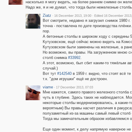
насколько я могу видеть, на более раннем снимке он желе
Надо же, я и не думал, что тогда были нежелезные столбы
Ziatz
·
·
16 December 2013, 19:00
Edited 16 December 2013,
Вот смотрите, недавно я загрузил снимок 1980 г.
точна - поставлена по дате производства плёнки. 
пор.
А бетонные столбы в широком ходу с середины 50
Кутузовском, ещё сейчас можно видеть на Комсо
Кутузовском были заменены на железные, а ран
Но возможно, вы правы. На загруженном мною с
столб снимка
#33992
.
А этот, возможно, был сбит каким-то тяжёлым ав
случай.)
Вот тут
#142540
в 1959 г. видно, что стоят всё т
т.к. "дом игрушки" ещё не достроен.
viame
·
17 December 2013, 07:03
Мне кажется, самого правого железного столба 
чуть в глубине. Здесь таких не наблюдается. Мо
некоторые столбы модернизировались, а какие-то
вероятным) Вы правы насчет различия в ракурса
полузаметный из-за машины самый левый столб
Тогда мы замечательным образом избавляемся от 
Еще один момент, к делу напрямую наверное не