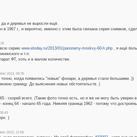
 да и деревья не выросли ещё.
 в 1967 г., и вероятно, именно с этим была связана серия снимков, сде
:29
в всю серию
www.etoday.ru/2013/01/panoramy-moskvy-60-h.php
, я ещё боль
нинского и т.п.
парат ФТ, хоть и в малом количестве.
ber 2013, 06:35
ю точно, когда появились "новые" фонари, а деревья стали большими. ))
ижнюю границу. До выяснения новых обстоятельств. )
65 - скорей всего. (Такие фото точно есть, но я же не могу быть уверен 
 конец 64 - начало 65 года. Нижняя граница 1962 - потому что достроен
06:43
рх. )
ber 2013, 12:06