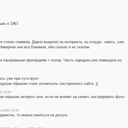
ших в 1967.
2
2
 стилю снимков. Давно выцепил из интернета, но откуда - каюсь, уже
Наверное они все Бакмана, ибо скачал я их скопом.
2
м панорамным пропорциям + колор. Часть народом уже помещена на
2
есь уже при сутствует.
подлым образом стоит штемпсель постороннего сайта. ))
3
9, 10:50
 образом затереть или, если не влияет на сюжет, кастрировать фото.
t 2009, 02:41
орректно, то можно заняться на досуге.