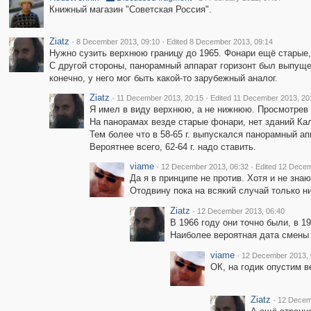
Книжный магазин "Советская Россия".
Ziatz
·
·
8 December 2013, 09:10
Edited 8 December 2013, 09:14
Нужно сузить верхнюю границу до 1965. Фонари ещё старые,
С другой стороны, панорамный аппарат горизонт был выпущен
конечно, у него мог быть какой-то зарубежный аналог.
Ziatz
·
·
11 December 2013, 20:15
Edited 11 December 2013, 20
Я имел в виду верхнюю, а не нижнюю. Просмотре
На панорамах везде старые фонари, нет зданий Кали
Тем более что в 58-65 г. выпускался панорамный ап
Вероятнее всего, 62-64 г. надо ставить.
viame
·
·
12 December 2013, 06:32
Edited 12 Decem
Да я в принципе не против. Хотя и не зна
Отодвину пока на всякий случай только н
Ziatz
·
12 December 2013, 06:40
В 1966 году они точно были, в 19
Наиболее вероятная дата смены -
viame
·
12 December 2013, 
ОК, на годик опустим ве
Ziatz
·
12 Decem