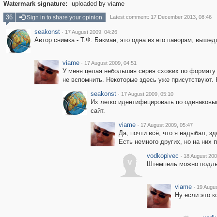
Watermark signature:
uploaded by viame
36
Sign in to share your opinion
Latest comment: 17 December 2013, 08:46
seakonst
·
17 August 2009, 04:26
Автор снимка - Т.Ф. Бакман, это одна из его панорам, вышед
viame
·
17 August 2009, 04:51
У меня целая небольшая серия схожих по формату и
не вспомнить. Некоторые здесь уже присутствуют. 
seakonst
·
17 August 2009, 05:10
Их легко идентифицировать по одинаковы
сайт.
viame
·
17 August 2009, 05:47
Да, почти всё, что я надыбал, зд
Есть немного других, но на них 
vodkopivec
·
18 August 200
v
Штемпель можно подлым
viame
·
19 Augus
Ну если это к