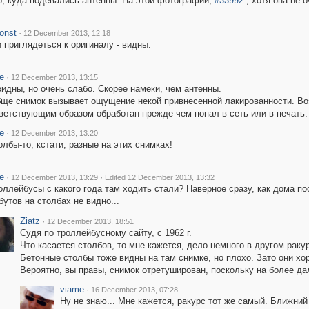
о, куда подевались антенны. На этой фотографии,
#33992
, хотя она не о
onst
·
12 December 2013, 12:18
 приглядеться к оригиналу - видны.
e
·
12 December 2013, 13:15
видны, но очень слабо. Скорее намеки, чем антенны.
ще снимок вызывает ощущение некой привнесенной лакированности. Возмо
ветствующим образом обработан прежде чем попал в сеть или в печать.
e
·
12 December 2013, 13:20
олбы-то, кстати, разные на этих снимках!
e
·
·
12 December 2013, 13:29
Edited 12 December 2013, 13:32
оллейбусы с какого года там ходить стали? Наверное сразу, как дома п
бутов на столбах не видно...
Ziatz
·
12 December 2013, 18:51
Судя по троллейбусному сайту, с 1962 г.
Что касается столбов, то мне кажется, дело немного в другом рак
Бетонные столбы тоже видны на там снимке, но плохо. Зато они хо
Вероятно, вы правы, снимок отретуширован, поскольку на более д
viame
·
16 December 2013, 07:28
Ну не знаю... Мне кажется, ракурс тот же самый. Ближний 