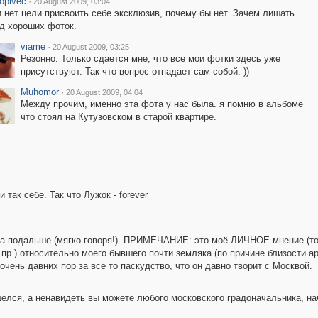
opivec
·
20 August 2009, 03:04
 нет цели присвоить себе эксклюзив, почему бы нет. Зачем лишать
д хороших фоток.
viame
·
20 August 2009, 03:25
Резонно. Только сдается мне, что все мои фотки здесь уже
присутствуют. Так что вопрос отпадает сам собой. ))
Muhomor
·
20 August 2009, 04:04
Между прочим, именно эта фота у нас была. я помню в альбоме
что стоял на Кутузовском в старой квартире.
 так себе. Так что Лужок - forever
да подальше (мягко говоря!). ПРИМЕЧАНИЕ: это моё ЛИЧНОЕ мнение (то
 пр.) относительно моего бывшего почти земляка (по причине близости а
нь давних пор за всё то паскудство, что он давно творит с Москвой.
шелся, а ненавидеть вы можете любого московского градоначальника, нач