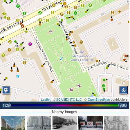
2
2
4
4
2
2
3
4
2
3
2
2
2
2
7
2
3
3
5
2
2
2
2
2
5
7
3
6
3
Leaflet
| ©
SCANEX ITC LLC
| ©
OpenStreetMap
contributors
1826
2000
2
2
2
Nearby images