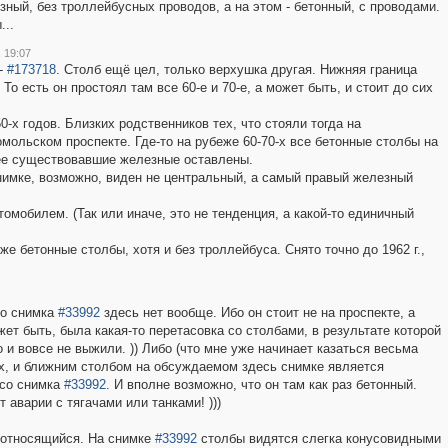
зный, без троллейбусных проводов, а на этом - бетонный, с проводами.
...
 19:07
 -
#173718
. Столб ещё цел, только верхушка другая. Нижняя граница
То есть он простоял там все 60-е и 70-е, а может быть, и стоит до сих
-х годов. Близких родственников тех, что стояли тогда на
мольском проспекте. Где-то на рубеже 60-70-х все бетонные столбы на
ее существовавшие железные оставлены.
нимке, возможно, виден не центральный, а самый правый железный
томобилем. (Так или иначе, это не тенденция, а какой-то единичный
е же бетонные столбы, хотя и без троллейбуса. Снято точно до 1962 г.,
со снимка
#33992
здесь нет вообще. Ибо он стоит не на проспекте, а
жет быть, была какая-то перетасовка со столбами, в результате которой
 и вовсе не выжили. )) Либо (что мне уже начинает казаться весьма
х, и ближним столбом на обсуждаемом здесь снимке является
 со снимка
#33992
. И вполне возможно, что он там как раз бетонный.
аварии с тягачами или танками! )))
 относящийся. На снимке
#33992
столбы видятся слегка конусовидными