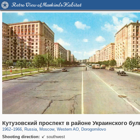
Retro View of Mankind's Habitat
319,882
1,407,361
8,286
27,131
29,248
310
6,082
107
Кутузовский проспект в районе Украинского бул
1962
–
1966
,
Russia
,
Moscow
,
Western AO
,
Dorogomilovo
Shooting direction:
southwest
