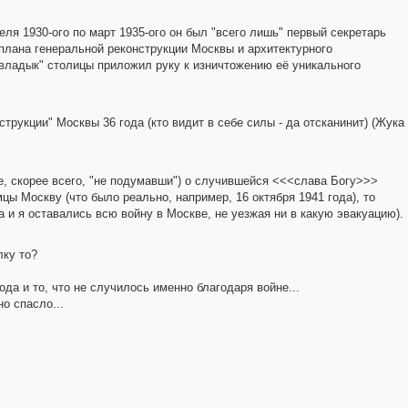
1930-ого по март 1935-ого он был "всего лишь" первый секретарь
плана генеральной реконструкции Москвы и архитектурного
"владык" столицы приложил руку к изничтожению её уникального
трукции" Москвы 36 года (кто видит в себе силы - да отсканинит) (Жука
е, скорее всего, "не подумавши") о случившейся <<<слава Богу>>>
емцы Москву (что было реально, например, 16 октября 1941 года), то
 и я оставались всю войну в Москве, не уезжая ни в какую эвакуацию).
лку то?
а и то, что не случилось именно благодаря войне...
но спасло...