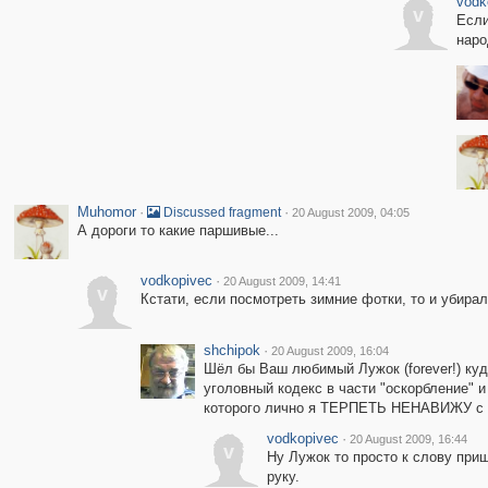
vodk
v
Если
наро
Muhomor
·
·
Discussed fragment
20 August 2009, 04:05
А дороги то какие паршивые...
vodkopivec
·
20 August 2009, 14:41
v
Кстати, если посмотреть зимние фотки, то и убирали
shchipok
·
20 August 2009, 16:04
Шёл бы Ваш любимый Лужок (forever!) ку
уголовный кодекс в части "оскорбление" и
которого лично я ТЕРПЕТЬ НЕНАВИЖУ с оче
vodkopivec
·
20 August 2009, 16:44
v
Ну Лужок то просто к слову при
руку.