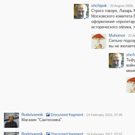
shchipok
·
20 August 2009, 
Строго говоря, Лазарь
Московского комитета 
оформления «пролетарс
исторического облика, 
Muhomor
·
20 A
Сильно подозр
вы не желаете
shch
Тьфу
войн
меня
Rodstvennik
·
·
Discussed fragment
14 February 2012, 07:05
Магазин "Сантехника".
Rodstvennik
·
·
Discussed fragment
14 February 2012, 07:07