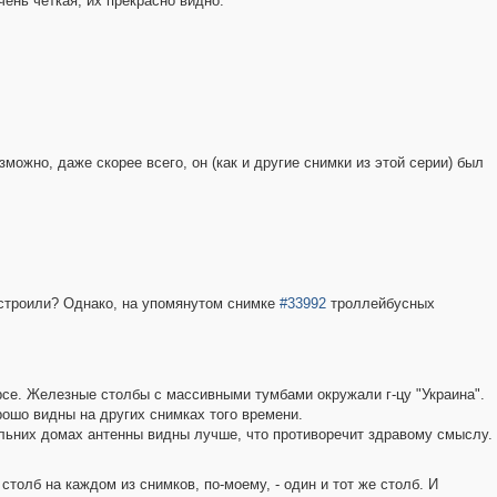
чень чёткая, их прекрасно видно.
жно, даже скорее всего, он (как и другие снимки из этой серии) был
остроили? Однако, на упомянутом снимке
#33992
троллейбусных
урсе. Железные столбы с массивными тумбами окружали г-цу "Украина".
рошо видны на других снимках того времени.
альних домах антенны видны лучше, что противоречит здравому смыслу.
столб на каждом из снимков, по-моему, - один и тот же столб. И