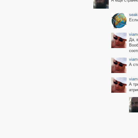
А ещё странн
seak
Если
viam
Да, 
Вооб
соот
viam
А ст
viam
А тр
атри