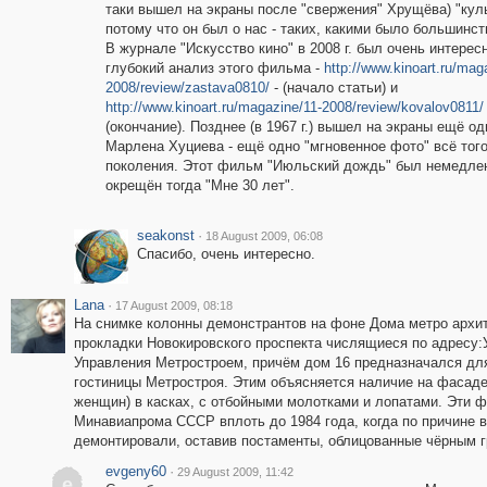
таки вышел на экраны после "свержения" Хрущёва) "кул
потому что он был о нас - таких, какими было большинст
В журнале "Искусство кино" в 2008 г. был очень интерес
глубокий анализ этого фильма -
http://www.kinoart.ru/mag
2008/review/zastava0810/
- (начало статьи) и
http://www.kinoart.ru/magazine/11-2008/review/kovalov0811/
(окончание). Позднее (в 1967 г.) вышел на экраны ещё о
Марлена Хуциева - ещё одно "мгновенное фото" всё тог
поколения. Этот фильм "Июльский дождь" был немедле
окрещён тогда "Мне 30 лет".
seakonst
·
18 August 2009, 06:08
Спасибо, очень интересно.
Lana
·
17 August 2009, 08:18
На снимке колонны демонстрантов на фоне Дома метро архит
прокладки Новокировского проспекта числящиеся по адресу:
Управления Метростроем, причём дом 16 предназначался для
гостиницы Метростроя. Этим объясняется наличие на фасад
женщин) в касках, с отбойными молотками и лопатами. Эти 
Минавиапрома СССР вплоть до 1984 года, когда по причине в
демонтировали, оставив постаменты, облицованные чёрным г
evgeny60
·
29 August 2009, 11:42
e