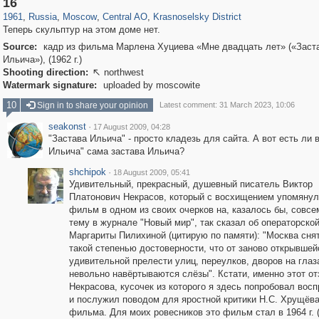
16
1961
,
Russia
,
Moscow
,
Central AO
,
Krasnoselsky District
Теперь скульптур на этом доме нет.
Source:
кадр из фильма Марлена Хуциева «Мне двадцать лет» («Заст
Ильича»), (1962 г.)
Shooting direction:
northwest

Watermark signature:
uploaded by moscowite
10
Sign in to share your opinion
Latest comment: 31 March 2023, 10:06
seakonst
·
17 August 2009, 04:28
"Застава Ильича" - просто кладезь для сайта. А вот есть ли 
Ильича" сама застава Ильича?
shchipok
·
18 August 2009, 05:41
Удивительный, прекрасный, душевный писатель Виктор
Платонович Некрасов, который с восхищением упомянул
фильм в одном из своих очерков на, казалось бы, совсе
тему в журнале "Новый мир", так сказал об операторско
Маргариты Пилихиной (цитирую по памяти): "Москва сня
такой степенью достоверности, что от заново открывшей
удивительной прелести улиц, переулков, дворов на глаз
невольно навёртываются слёзы". Кстати, именно этот от
Некрасова, кусочек из которого я здесь попробовал восп
и послужил поводом для яростной критики Н.С. Хрущёва
фильма. Для моих ровесников это фильм стал в 1964 г. (