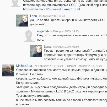
Спасибо за упоминания материалов по истории Минавиа
истории зданий Минавиапрома СССР (Уланский пер.) мо
http://www.map-12gu.narod.ru/map1.html
Lana
·
29 August 2009, 12:48
Да, не за что. Девять оборонных министерств СССР 
допуском".
evgeny60
·
29 August 2009, 14:43
e
Рад, что Вам понравился мой текст из сайта. 
него.
Lana
·
30 August 2009, 06:56
Прошу прощения за невольный "плагиат", 
преломлении к архитектору Фридману и его
поэтому и не указала ссылку. Учту на буд
MalininJura
·
·
21 February 2017, 22:21
Edited 21 February 2017, 22:28
Спасибо за хорошие познавательные комментарии о здании н
Ильича". Со своей
стороны хочу добавить, что данный кадр фильма никакого от
Когда снимался
этот фильм, массовка праздничной демонстрации проводила
зданиями Минавиапрома и ЦСУ. В 1962 году эта территория н
Тургеневскую площадь,
в неё можно было попасть только со стороны Уланского переу
в помине.