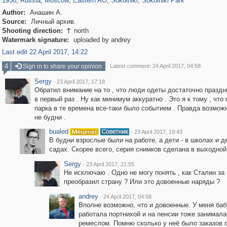
1950
,
Russia
,
Moscow
,
Eastern AO
,
Sokolniki
,
Sokolniki Park
Author:
Анашин А.
Source:
Личный архив.
Shooting direction:
north

Watermark signature:
uploaded by andrey
Last edit 22 April 2017, 14:22
4
Sign in to share your opinion
Latest comment: 24 April 2017, 04:58
Sergy
·
23 April 2017, 17:18
Обратил внимание на то , что люди одеты достаточно праздн
в первый раз . Ну как минимум аккуратно . Это я к тому , чт
парка в те времена все-таки было событием . Правда возможн
не будни .
bualed
·
23 April 2017, 19:43
В будни взрослые были на работе, а дети - в школах и д
садах. Скорее всего, серия снимков сделана в выходной
Sergy
·
23 April 2017, 21:55
Не исключаю . Одно не могу понять , как Сталин за 
преобразил страну ? Или это довоенные наряды ?
andrey
·
24 April 2017, 04:58
Вполне возможно, что и довоенные. У меня ба
работала портнихой и на пенсии тоже занимала
ремеслом. Помню сколько у неё было заказов 