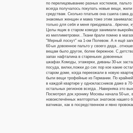
по перелицовыванию разных костюмов, пальто и
всегда получалось покупать новые вещи, жили
средствам. Сколько платьев она сшила сама д
знакомых женщин и мама тоже этим занималас
только для себя и меня приодевала...брючки, к
Целы ящик в старом комоде занимали выкройк
из миллиметровки...Ткани брали помню в магаз
"Мерный лоскут" на 1-ом Полевом. А я ещё за
60-ых довоенное пальто у своего деда...отноше
вещам было другое, более бережное. С детств
запах нафталина в стареньких довоенных
шкафах.Комоды, этажерки, диваны 30-ых застал
посуда, вилки,ложки до сих пор кое какие оста
старом доме, когда переезжали в новую кварти
были вещи трофейные из Германии. По крайней
в каждой квартире у одноклассников даже в 70-
остальных регионов всегда...Наверняка это вы
Посмотрел док.хронику Москвы начала 50-ых, в
новоиспечённых желторотых знатоков нашего б
ватниках, как в посредственном и явно провок