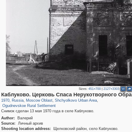
Sizes:
451×700
|
2127×3303
W
96,438
1,406,871
1,691
29,248
5,538
19
Каблуково. Церковь Спаса Нерукотворного Обра
62
1970
,
Russia
,
Moscow Oblast
,
Shchyolkovo Urban Area
,
Ogudnevskoe Rural Settlement
Снимок сделан 13 мая 1970 года в селе Каблуково.
Author:
Валерий
Source:
Личный архив
Shooting location address:
Щелковский район, село Каблуково.