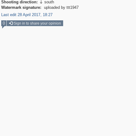
Shooting direction:
south

Watermark signature:
uploaded by ttt1947
Last edit 28 April 2017, 18:27
0
Sign in to share your opinion