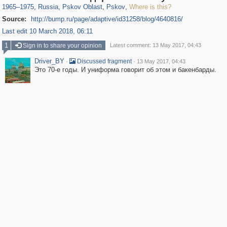
1965
–
1975
,
Russia
,
Pskov Oblast
,
Pskov
,
Where is this?
Source:
http://bump.ru/page/adaptive/id31258/blog/4640816/
Last edit 10 March 2018, 06:11
1
Sign in to share your opinion
Latest comment: 13 May 2017, 04:43
Driver_BY
·
·
Discussed fragment
13 May 2017, 04:43
Это 70-е годы. И униформа говорит об этом и бакенбарды.