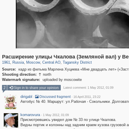
319,861
1,406,849
160,009
8,286
29,243
5,916
10,740
402
Расширение улицы Чкалова (Земляной вал) у В
1961
,
Russia
,
Moscow
,
Central AO
,
Tagansky District
Source:
кадр из фильма Марлена Хуциева «Мне двадцать лет» («Застав
Shooting direction:
north

Watermark signature:
uploaded by moscowite
2
Sign in to share your opinion
Latest comment: 1 May 2012, 01:09
dirigabl
·
·
Discussed fragment
16 April 2011, 23:22
Автобус № 40. Маршрут: ул.Рабочая - Сокольники. Долговато
komarovura
·
1 May 2012, 01:09
Присмотревшись увидел дом № 33 по улице Чкалова.
Видны портик и колонны над задним краем кузова грузовой 