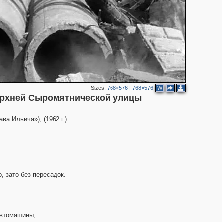
2
5
4
4
4
3
Sizes:
768×576
|
768×576
W
5
ерхней Сыромятнической улицы
а Ильича»), (1962 г.)
, зато без пересадок.
автомашины,