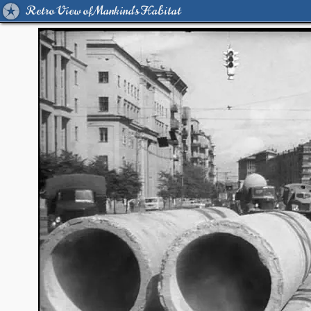
Retro View of Mankind's Habitat