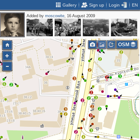
Gallery
Sign up
Login
EN
Added by
moscowite
, 16 August 2009
6
2
2
2
2
6
3
3
2
OSM
3
2
2
2
3
2
3
6
2
2
3
2
2
2
2
3
2
3
3
2
4