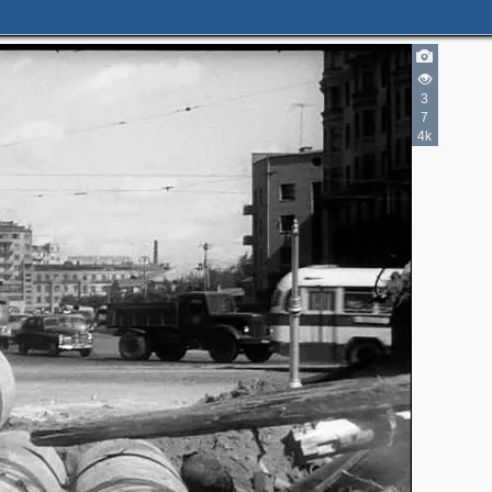
3
7
4k
2
2
3
3