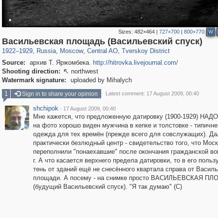
Sizes:
482×464
|
727×700
|
800×770
W
319,882
1,407,371
160,021
8,286
29,248
5,916
53,055
2,283
Васильевская площадь (Васильевский спуск)
1922
–
1929
,
Russia
,
Moscow
,
Central AO
,
Tverskoy District
Source:
архив Т. Яржомбека.
http://hitrovka.livejournal.com/
Shooting direction:
northwest

Watermark signature:
uploaded by Mihalych
1
Sign in to share your opinion
Latest comment: 17 August 2009, 00:40
shchipok
·
17 August 2009, 00:40
Мне кажется, что предложенную датировку (1900-1929) НАДО
на фото хорошо виден мужчина в кепке и толстовке - типичн
одежда для тех времён (прежде всего для совслужащих). Да
практически безлюдный центр - свидетельство того, что Мос
переполнили "понаехавшие" после окончания гражданской во
г. А что касается верхнего предела датировки, то в его польз
тень от зданий ещё не снесённого квартала справа от Васил
площади. А посему - на снимке просто ВАСИЛЬЕВСКАЯ П
(будущий Васильевский спуск). "Я так думаю" (С)