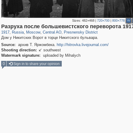
Sizes:
482×468
|
720×700
|
800×778
W
319,882
1,407,348
160,021
8,286
29,248
5,916
13,345
396
Разруха после большевистского переворота 191
1917
,
Russia
,
Moscow
,
Central AO
,
Presnensky District
Дом у Никитских Ворот в торце Никитского бульвара.
Source:
архив Т. Яржомбека.
http://hitrovka.livejournal.com/
Shooting direction:
southwest

Watermark signature:
uploaded by Mihalych
0
Sign in to share your opinion