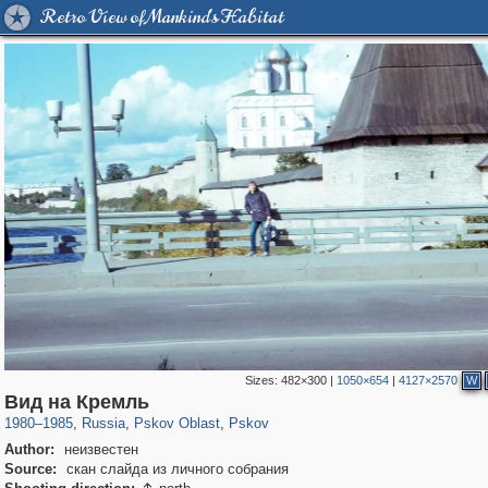
Retro View of Mankind's Habitat
Sizes:
482×300
|
1050×654
|
4127×2570
W
17,696
1,405,929
1,350
8,081
29,243
699
Вид на Кремль
1980
–
1985
,
Russia
,
Pskov Oblast
,
Pskov
Author:
неизвестен
Source:
скан слайда из личного собрания