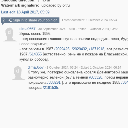
Shooting direction:
north

Watermark signature:
uploaded by oitru
Last edit 18 April 2017, 05:59
2
Sign in to share your opinion
Latest comment: 1 October 2024, 05:24
dima0667
·
·
30 September 2024, 18:58
Edited 1 October 2024, 03:56
d
Здесь осень 1986:
- под основание главного купола начали подводить леса, буд
новое покрытие;
- вот работы в 1987
/2029425
,
/2029432
,
/1871918
, вот результ
1987
/614355
[естественно, речь не о пожаре на Власьевской,
куполах собора].
dima0667
·
·
1 October 2024, 05:24
Edited 1 October 2024, 06:14
d
К тому же, повторно обновлена кровля Довмонтовой баш
равномерно зеленой [была темной
/603328
, потом нерав
покрашена
/338291
], это произошло не позднее 1985
/36
процесс
/2181535
.