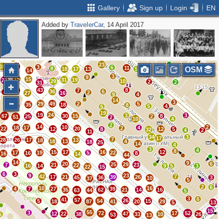
Gallery
Sign up
Login
EN
Added by
ТrаvеIеrCar
, 14 April 2017
2
12
10
34
4
10
5
7
3
4
3
9
2
15
11
3
7
5
12
8
6
4
2
3
23
10
15
3
6
11
8
OSM
18
17
13
5
14
3
9
15
15
31
19
23
29
10
2
2
31
43
8
17
7
36
6
4
2
27
16
9
4
14
3
29
49
2
5
35
18
8
39
5
4
16
5
19
19
24
3
3
67
30
15
8
25
2
51
2
10
4
2
14
10
2
18
17
4
2
22
20
12
8
12
5
32
4
2
11
34
3
17
7
28
26
17
13
18
18
13
4
18
25
14
4
3
4
8
15
17
16
12
17
19
5
22
16
8
16
14
44
14
9
20
6
25
29
7
21
23
22
16
14
9
5
3
22
15
6
3
9
23
42
7
17
21
39
26
45
36
3
10
37
5
2
6
10
16
4
7
27
39
35
62
21
14
16
63
44
5
3
6
41
57
26
5
54
15
18
87
41
20
29
5
13
15
55
3
72
17
52
12
22
47
5
38
33
10
26
53
13