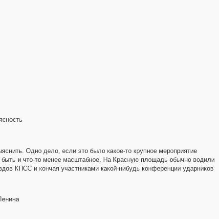
6
7
8
2
4
3
14
2
12
3
5
6
6
ясность
9
12
38
29
яснить. Одно дело, если это было какое-то крупное мероприятие
12
25
о быть и что-то менее масштабное. На Красную площадь обычно водили
4
29
ездов КПСС и кончая участниками какой-нибудь конференции ударников
5
47
43
3
Ленина
4
9