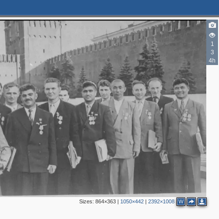
7
19
19
1
34
3
14
22
4h
13
9
3
6
6
3
2
4
7
13
2
19
24
41
2
6
3
Sizes:
864×363
|
1050×442
|
2392×1008
W
3
6