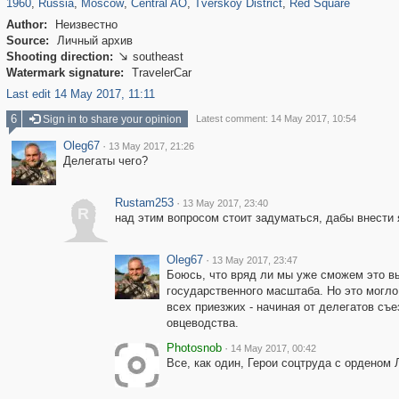
1960
,
Russia
,
Moscow
,
Central AO
,
Tverskoy District
,
Red Square
Author:
Неизвестно
Source:
Личный архив
Shooting direction:
southeast

Watermark signature:
TravelerCar
Last edit 14 May 2017, 11:11
6
Sign in to share your opinion
Latest comment: 14 May 2017, 10:54
Oleg67
·
13 May 2017, 21:26
Делегаты чего?
Rustam253
·
13 May 2017, 23:40
R
над этим вопросом стоит задуматься, дабы внести 
Oleg67
·
13 May 2017, 23:47
Боюсь, что вряд ли мы уже сможем это вы
государственного масштаба. Но это могл
всех приезжих - начиная от делегатов съ
овцеводства.
Photosnob
·
14 May 2017, 00:42
Все, как один, Герои соцтруда с орденом 