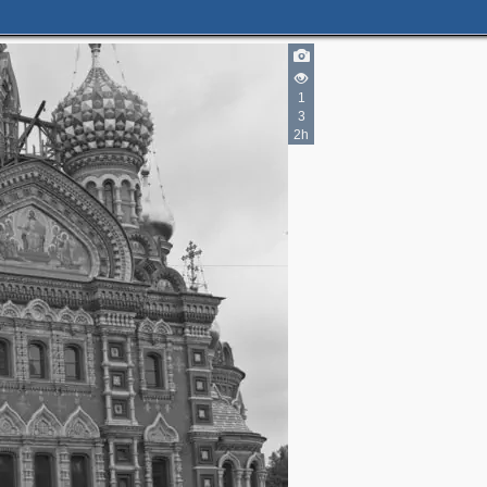
1
3
2h
2
2
2