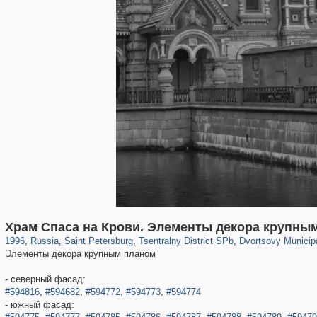
197,057
1,405,755
5,709
29,243
50,218
1,833
22,587
1,098
Храм Спаса на Крови. Элементы декора крупны
1996
,
Russia
,
Saint Petersburg
,
Tsentralny District SPb
,
Dvortsovy Municip
Элементы декора крупным планом
- северный фасад:
#594816
,
#594682
,
#594772
,
#594773
,
#594774
- южный фасад: