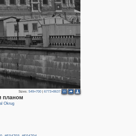
3
Sizes:
549×700
|
6773×8637
W
м планом
al Okrug
2
3