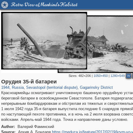
Retro View of Mankind's Habitat
Sizes:
482×206
|
1050×450
|
1280×549
W
1,406,803
14,886
29,243
620
1,337
21
Орудия 35-й батареи
1944
,
Russia
,
Sevastopol (territorial dispute)
,
Gagarinsky District
Красноармейцы осматривают уничтоженную башенную орудийную устан
береговой батареи в освобожденном Севастополе. Батарея подвергала
непрерывным бомбардировкам и обстрелам из тяжелых и сверхтяжелых
1 июля 1942 года 35-я батарея выпустила последние 6 снарядов прямо
по наступающей пехоте противника, и в ночь на 2 июля взорвана совет
войсками. Апрель-май 1944 года. Точка и направление даны условно.
Author:
Валерий Фаминский
Source:
Архив А. Бондаря
https://meduza.io/feature/2017/02/19/krym-vo-